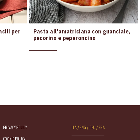
acili per
Pasta all'amatriciana con guanciale,
pecorino e peperoncino
Footer Service Menu
Lang Menu
PRIVACY POLICY
ITA
ENG
DEU
FRA
COOKIE POLICY
Service Menu