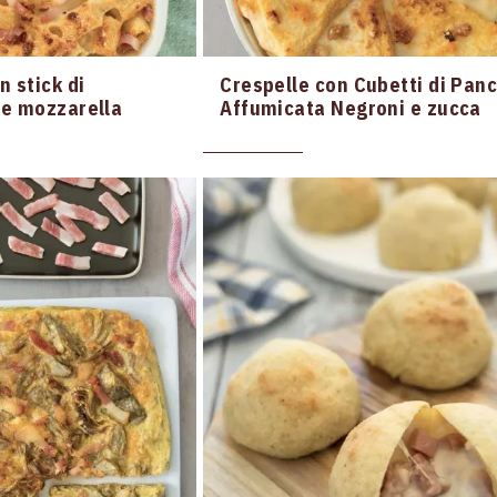
n stick di
Crespelle con Cubetti di Pan
 e mozzarella
Affumicata Negroni e zucca