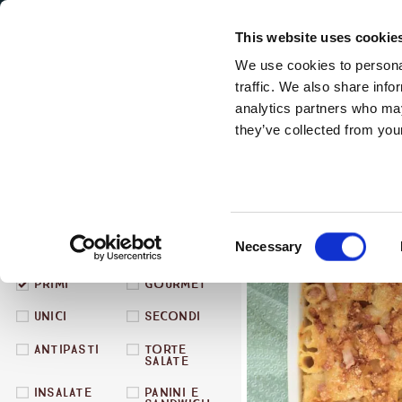
Secondary Menu
I nostri valori
This website uses cookie
We use cookies to personal
traffic. We also share info
analytics partners who may
they’ve collected from your
Main menu
Skip to main content
Cosa
Consent
Necessary
Selection
PRIMI
GOURMET
UNICI
SECONDI
ANTIPASTI
TORTE
SALATE
INSALATE
PANINI E