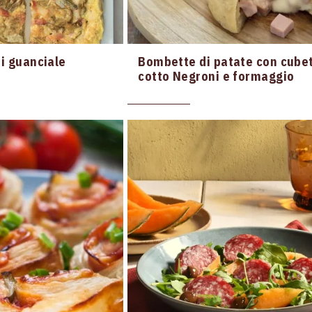
di guanciale
Bombette di patate con cubet
cotto Negroni e formaggio