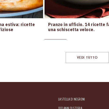
na estiva: ricette
Pranzo in ufficio. 14 ricette f
fiziose
una schiscetta veloce.
VEDI TUTTO
Main menu
LA STELLA DI NEGRONI
100 ANNI DI STORIA