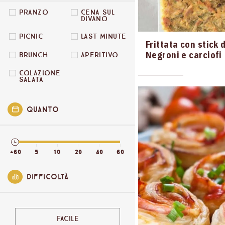
Pranzo
Cena sul
divano
Picnic
Last minute
Frittata con stick 
Negroni e carciofi
Brunch
Aperitivo
Colazione
salata
Quanto
+60
5
10
20
40
60
Difficoltà
FACILE