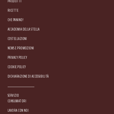
PRODOTTI
RICETTE
CHE PANINO!
ACCADEMIA DELLA STELLA
COSTELLAZIONI
NEWS E PROMOZIONI
Footer Service Menu
PRIVACY POLICY
COOKIE POLICY
DICHIARAZIONE DI ACCESSIBILITÀ
SERVIZIO
CONSUMATORI
LAVORA CON NOI