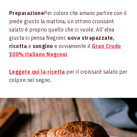
Preparazione
Per coloro che amano partire con il
piede giusto la mattina, un ottimo croissant
salato è proprio quello che ci vuole. All'idea
giusta ci pensa Negroni:
uova strapazzate,
ricotta
e
songino
e ovviamente il
Gran Crudo
100% italiano Negroni
.
Leggete qui la ricetta
per il croissant salato per
colpire nel segno.