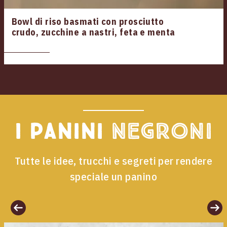
Bowl di riso basmati con prosciutto
crudo, zucchine a nastri, feta e menta
I panini
Negroni
Tutte le idee, trucchi e segreti per rendere
speciale un panino