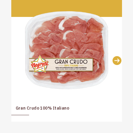
Gran Crudo 100% Italiano
G