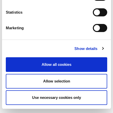
Grattugiate le patate crude.
Eliminate l’acqua in eccesso.
Unite farina, sale e pepe.
Scaldate una padella con poco olio.
Create una base di patate.
Aggiungete prosciutto e fontina.
Coprite con altre patate.
Cuocete su entrambi i lati fino a doratura.
Polpettone alla mortadella
Dati pratici