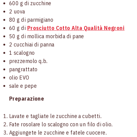
600 g di zucchine
2 uova
80 g di parmigiano
60 g di
Prosciutto Cotto Alta Qualità Negroni
This website uses cookies
50 g di mollica morbida di pane
2 cucchiai di panna
We use cookies to personalise content and ads, to
provide social media features and to analyse our traffic.
1 scalogno
We also share information about your use of our site with
prezzemolo q.b.
our social media, advertising and analytics partners who
pangrattato
may combine it with other information that you’ve
olio EVO
provided to them or that they’ve collected from your use
sale e pepe
of their services.
Preparazione
Consent
Necessary
Lavate e tagliate le zucchine a cubetti.
Selection
Fate rosolare lo scalogno con un filo di olio.
Aggiungete le zucchine e fatele cuocere.
Preferences