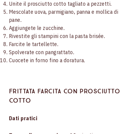
Unite il prosciutto cotto tagliato a pezzetti.
Mescolate uova, parmigiano, panna e mollica di
Statistics
pane.
Aggiungete le zucchine.
Marketing
Rivestite gli stampini con la pasta brisée.
Farcite le tartellette.
Spolverate con pangrattato.
Show details
Cuocete in forno fino a doratura.
Allow all cookies
Frittata farcita con prosciutto
Allow selection
cotto
Use necessary cookies only
Dati pratici