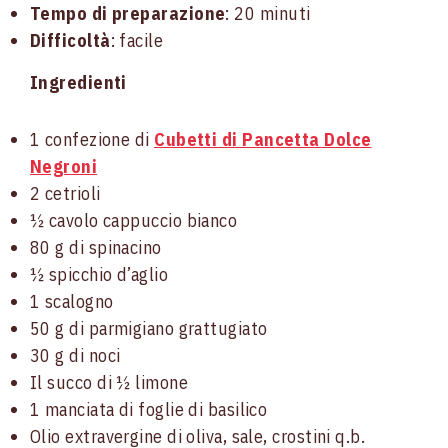
Tempo di preparazione
: 20 minuti
Difficoltà
: facile
Ingredienti
1 confezione di
Cubetti di Pancetta Dolce
Negroni
2 cetrioli
½ cavolo cappuccio bianco
80 g di spinacino
½ spicchio d’aglio
1 scalogno
50 g di parmigiano grattugiato
30 g di noci
Il succo di ½ limone
1 manciata di foglie di basilico
Olio extravergine di oliva, sale, crostini q.b.