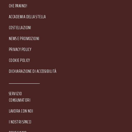
CHE PANINO!
ACCADEMIA DELLA STELLA
COSTELLAZIONI
NEWS E PROMOZIONI
Footer Service Menu
PRIVACY POLICY
COOKIE POLICY
DICHIARAZIONE DI ACCESSIBILITÀ
SERVIZIO
CONSUMATORI
LAVORA CON NOI
I NOSTRI SPACCI