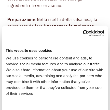
ingredienti che vi serviranno:
Preparazione:
Nella ricetta della salsa rosa, la
prima cosa da fare è
preparare la maionese
.
Dividete gli albumi dai tuorli, fate attenzione che
le
uova siano a temperatura ambiente
in
modo che la maionese si monti bene. Salate e
This website uses cookies
pepate i tuorli, aggiungete l’aceto e
cominciate
We use cookies to personalise content and ads, to
a lavorare
con la frusta elettrica.
provide social media features and to analyse our traffic.
We also share information about your use of our site with
Nel frattempo cominciate a
versare l’olio a filo
our social media, advertising and analytics partners who
fino a quando la maionese non si sarà montata.
may combine it with other information that you’ve
Per ultimo
aggiungete il limone
e continuate a
provided to them or that they’ve collected from your use
lavorare con la frusta elettrica per ottenere una
of their services.
crema compatta
. Solo a questo punto inserite il
ketchup e la salsa Worchestershire. Lavorate