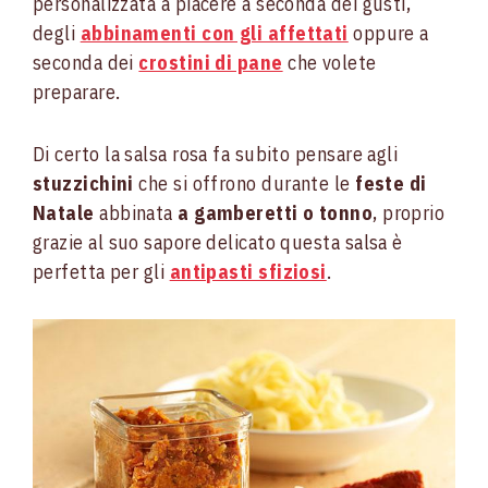
personalizzata a piacere a seconda dei gusti,
degli
abbinamenti con gli affettati
oppure a
seconda dei
crostini di pane
che volete
preparare.
Di certo la salsa rosa fa subito pensare agli
stuzzichini
che si offrono durante le
feste di
Natale
abbinata
a gamberetti o tonno
, proprio
grazie al suo sapore delicato questa salsa è
perfetta per gli
antipasti sfiziosi
.