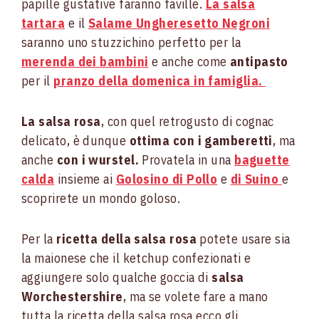
papille gustative faranno faville.
La salsa
tartara
e il
Salame Ungheresetto Negroni
saranno uno stuzzichino perfetto per la
merenda dei bambini
e anche come
antipasto
per il
pranzo della domenica in famiglia.
La salsa rosa
, con quel retrogusto di cognac
delicato, è dunque
ottima con i gamberetti
, ma
anche
con i wurstel.
Provatela in una
baguette
calda
insieme ai
Golosino di Pollo
e
di Suino
e
scoprirete un mondo goloso.
Per la
ricetta della salsa rosa
potete usare sia
la maionese che il ketchup confezionati e
aggiungere solo qualche goccia di
salsa
Worchestershire
, ma se volete fare a mano
tutta la ricetta della salsa rosa ecco gli