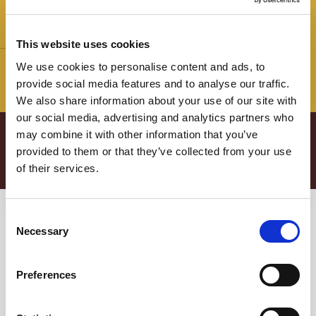
Peso:
Le stelle:
This website uses cookies
Disponibile in diversi
SENZA Glutine
We use cookies to personalise content and ads, to
formati con e senza
provide social media features and to analyse our traffic.
osso
We also share information about your use of our site with
our social media, advertising and analytics partners who
abbinamenti
che non ti
Gli
may combine it with other information that you’ve
provided to them or that they’ve collected from your use
aspetti
of their services.
Consent
Necessary
Selection
Preferences