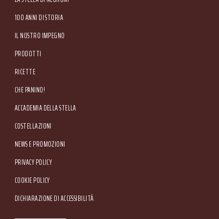
Amministrativa: Via Valpantena, 18/G - Quinto di Valpantena 37142 Verona (Italia) -
Tel. +39 045.80.97.511 - Fax +39 045.55.15.89
100 ANNI DI STORIA
IL NOSTRO IMPEGNO
PRODOTTI
RICETTE
CHE PANINO!
ACCADEMIA DELLA STELLA
COSTELLAZIONI
NEWS E PROMOZIONI
Footer Service Menu
PRIVACY POLICY
COOKIE POLICY
DICHIARAZIONE DI ACCESSIBILITÀ