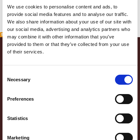
Salami
Rustico - Arrosto di
Arrosto di Prosciutto alle
We use cookies to personalise content and ads, to
prosciutto con ginepro e
Erbe
provide social media features and to analyse our traffic.
pepe
We also share information about your use of our site with
Specialità di Zibello e Stagionate
our social media, advertising and analytics partners who
may combine it with other information that you’ve
Precotti
provided to them or that they’ve collected from your use
of their services.
Consent
Piazzale Apollinare Veronesi, 1 - 37036 San Martino Buon Albergo (VR) Italia Tel. +39
Necessary
Selection
045.87.94.111 - Fax +39 045.89.20.810 N. Registro Imprese di Verona e C.F. e P.IVA
00233470236 - R.E.A. Verona n. 110039 - Capitale Sociale € 5.000.000 i.v. Sede
Main menu
LA STELLA DI NEGRONI
Amministrativa: Via Valpantena, 18/G - Quinto di Valpantena 37142 Verona (Italia) -
Preferences
Tel. +39 045.80.97.511 - Fax +39 045.55.15.89
100 ANNI DI STORIA
IL NOSTRO IMPEGNO
Statistics
PRODOTTI
Marketing