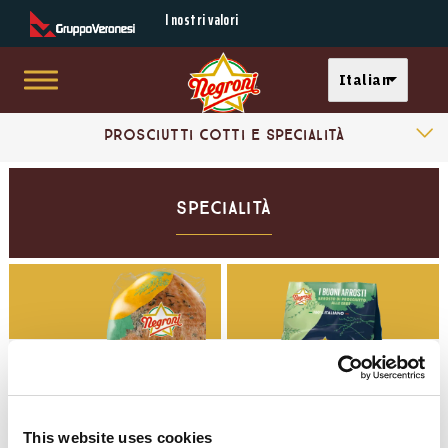
Secondary Menu
I nostri valori
Select your langu
Italian
Skip to main content
Products Categories
Main menu
Prosciutti Cotti e Specialità
Affettati
Specialità
Cubetti
Prosciutti Crudi
Mortadelle
Negronetto
This website uses cookies