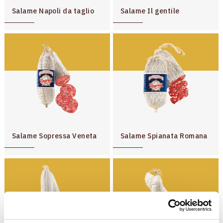
Negronetto
Salame Napoli da taglio
Salame Il gentile
Specialità di Zibello e Stagionate
Precotti
Salame Sopressa Veneta
Salame Spianata Romana