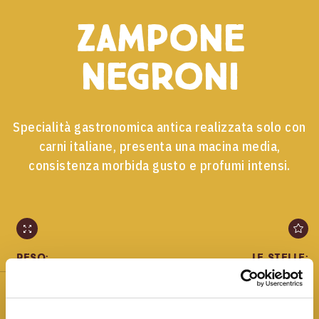
Zampone
Negroni
Specialità gastronomica antica realizzata solo con
carni italiane, presenta una macina media,
consistenza morbida gusto e profumi intensi.
Peso:
Le stelle:
1000g
SENZA GLUTINE
SENZA
GLUTAMMATO AGGIUNTO
SENZA DERIVATI DEL LATTE