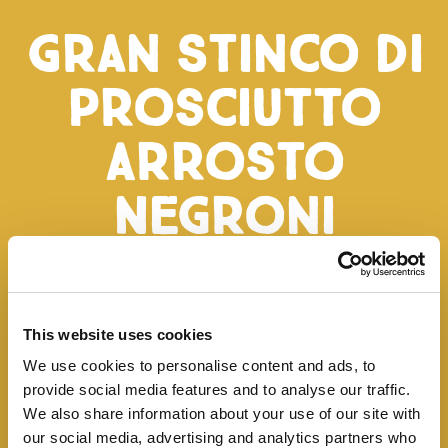
Gran Stinco di
Prosciutto
Arrosto
Negroni
Il Gran Stinco di Prosciutto Arrosto è prodotto con
carni esclusivamente italiane sapientemente
This website uses cookies
lavorate con sale, paprika dolce, pepe nero e altre
spezie per un'esclusiva ricetta gourmet.
We use cookies to personalise content and ads, to
provide social media features and to analyse our traffic.
We also share information about your use of our site with
our social media, advertising and analytics partners who