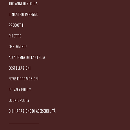
Tel. +39 045.80.97.511 - Fax +39 045.55.15.89
100 ANNI DI STORIA
IL NOSTRO IMPEGNO
PRODOTTI
RICETTE
CHE PANINO!
ACCADEMIA DELLA STELLA
COSTELLAZIONI
NEWS E PROMOZIONI
Footer Service Menu
PRIVACY POLICY
COOKIE POLICY
DICHIARAZIONE DI ACCESSIBILITÀ