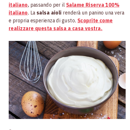
italiano
, passando per il
Salame Riserva 100%
italiano
. La
salsa aioli
renderà un panino una vera
e propria esperienza di gusto.
Scoprite come
realizzare questa salsa a casa vostra.