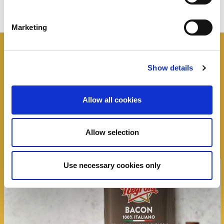
Marketing
I panini
Negroni
Show details
Tutte le idee, trucchi e segreti per rendere
Allow all cookies
speciale un panino
Allow selection
Use necessary cookies only