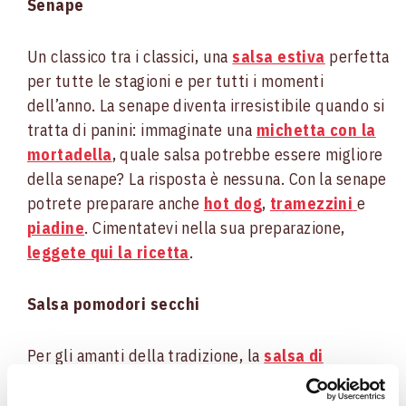
Senape
Un classico tra i classici, una
salsa estiva
perfetta
per tutte le stagioni e per tutti i momenti
dell’anno. La senape diventa irresistibile quando si
tratta di panini: immaginate una
michetta con la
mortadella
, quale salsa potrebbe essere migliore
della senape? La risposta è nessuna. Con la senape
potrete preparare anche
hot dog
,
tramezzini
e
piadine
. Cimentatevi nella sua preparazione,
leggete qui la ricetta
.
Salsa pomodori secchi
Per gli amanti della tradizione, la
salsa di
pomodori secchi
è quella perfetta per ricette di
panini intramontabili e assolutamente golosi.