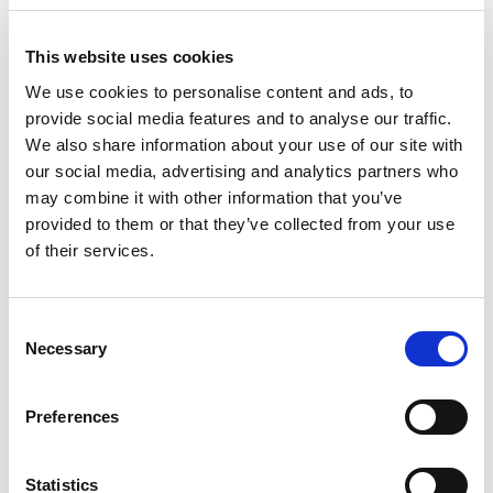
Semplice da realizzare e ideale anche per diventare
protagonista di antipasti sfiziosi, utilizzate la
This website uses cookies
salsa di pomodori secchi
per un panino semplice
We use cookies to personalise content and ads, to
come quello con il
Prosciutto di San Daniele
provide social media features and to analyse our traffic.
D.O.P. Negroni
.
We also share information about your use of our site with
our social media, advertising and analytics partners who
may combine it with other information that you’ve
Pesto di rucola
provided to them or that they’ve collected from your use
of their services.
Fresco e assolutamente estivo, il
pesto di rucola
diventa un ingrediente ideale per questa stagione:
Consent
che si tratti di panini o sandwich, oppure
Necessary
Selection
condimento di una
pasta fredda
o
accompagnamento per un secondo di carne.
Preferences
Insomma, con il pesto di rucola i vostri panini
saranno deliziosi, preparatelo!
Statistics