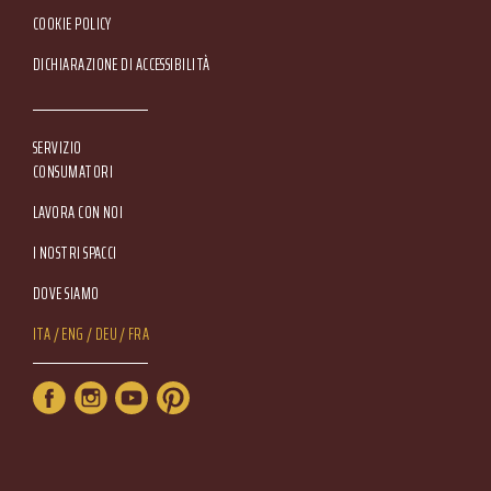
COOKIE POLICY
DICHIARAZIONE DI ACCESSIBILITÀ
SERVIZIO
CONSUMATORI
LAVORA CON NOI
I NOSTRI SPACCI
DOVE SIAMO
Lang Menu
ITA
ENG
DEU
FRA
Service Menu