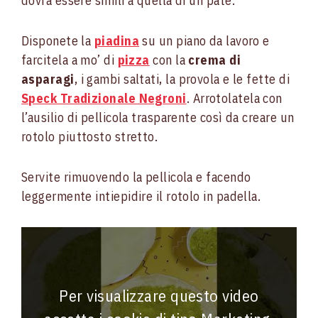
dovrà essere simili a quella di un paté.
Disponete la
piadina
su un piano da lavoro e
farcitela a mo’ di
pizza
con la
crema di
asparagi
, i gambi saltati, la provola e le fette di
Speck Tradizionale Negroni
. Arrotolatela con
l’ausilio di pellicola trasparente così da creare un
rotolo piuttosto stretto.
Servite rimuovendo la pellicola e facendo
leggermente intiepidire il rotolo in padella.
Per visualizzare questo video