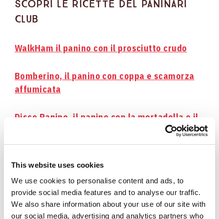
SCOPRI LE RICETTE DEL PANINARI
CLUB
WalkHam il panino con il prosciutto crudo
Bomberino, il panino con coppa e scamorza
affumicata
Disco Panino, il panino con la mortadella e il
pecorino
Panino in cassetta con bresaola e pesto di
This website uses cookies
rucola
We use cookies to personalise content and ads, to
provide social media features and to analyse our traffic.
We also share information about your use of our site with
our social media, advertising and analytics partners who