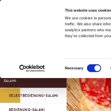
Secondary Menu
Unsere Werte
This website uses cookie
We use cookies to personal
traffic. We also share info
analytics partners who may
Montorsi Products Categories
they’ve collected from your
Main menu
Skip to main content
Aufschnitte Sortiment
Gereifte Landschinken
Consent
Mortadelle
Parmaschinken
Necessary
Selection
San Daniele Schinken
Salami
Other Dry Cured Hams
Selbstbedienung-Salami
Bedienung-Salami