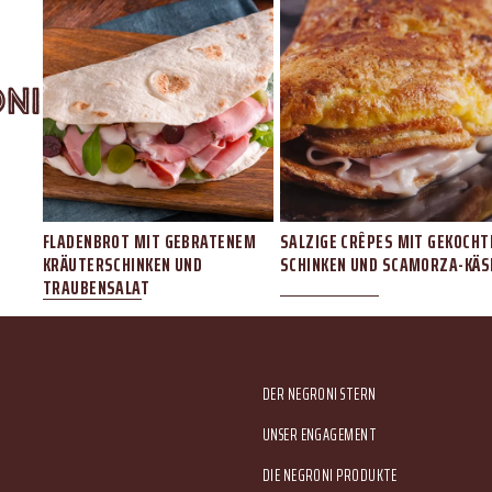
ni
UND
FLADENBROT MIT GEBRATENEM
SALZIGE CRÊPES MIT GEKOCH
KRÄUTERSCHINKEN UND
SCHINKEN UND SCAMORZA-KÄS
TRAUBENSALAT
Main menu
DER NEGRONI STERN
UNSER ENGAGEMENT
DIE NEGRONI PRODUKTE