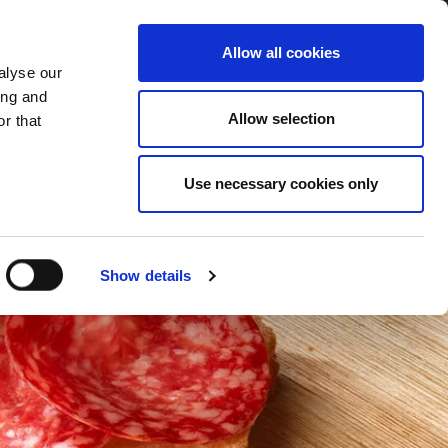
Allow all cookies
alyse our
Service Menu
our language
an
ing and
Allow selection
r that
Use necessary cookies only
Show details