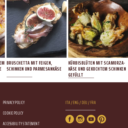
TEM
BRUSCHETTA MIT FEIGEN,
KÜRBISBLÜTEN MIT SCAMORZA-
E
SCHINKEN UND PARMESANKÄSE
KÄSE UND GEKOCHTEM SCHINKEN
GEFÜLLT
Footer Service Menu
Lang Menu
PRIVACY POLICY
ITA
ENG
DEU
FRA
COOKIE POLICY
Service Menu
ACCESSIBILITY STATEMENT