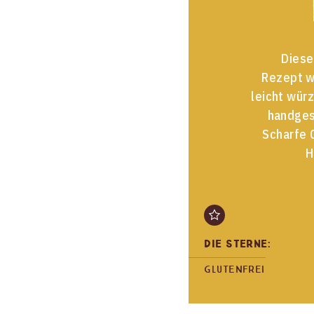
Diese
Rezept w
leicht wür
handges
Scharfe 
H
Die Sterne:
Glutenfrei