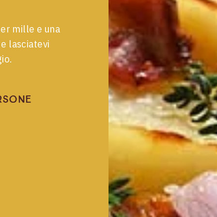
per mille e una
e lasciatevi
io.
rsone