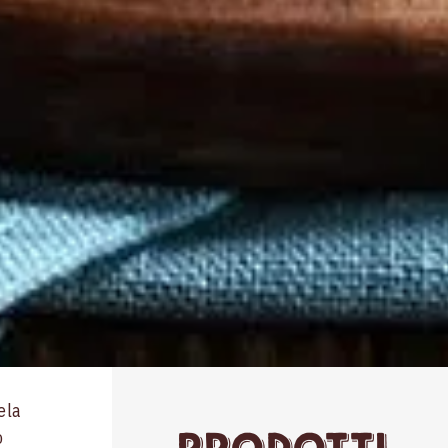
ela
o