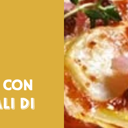
a con
li di