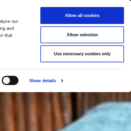
Allow all cookies
alyse our
Service Menu
your language
ian
ing and
Allow selection
r that
Use necessary cookies only
Show details