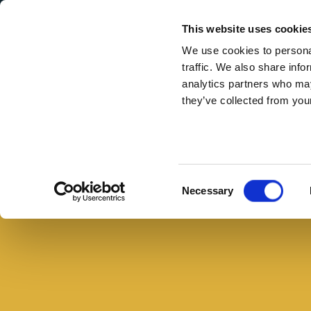
Secondary Menu
I nostri valori
This website uses cookie
We use cookies to personal
traffic. We also share info
analytics partners who may
they’ve collected from your
Main menu
Skip to main content
Torta
salata
con
Consent
Necessary
patate
Selection
e
petali
di
speck