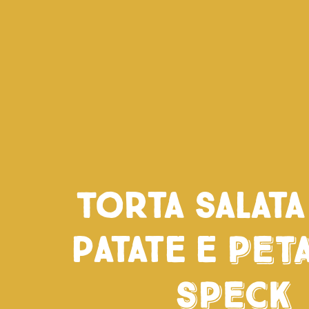
Torta salat
patate e
peta
speck