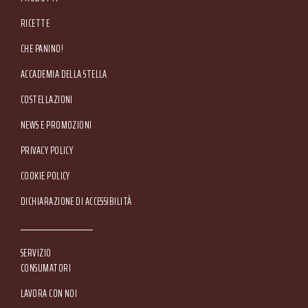
RICETTE
CHE PANINO!
ACCADEMIA DELLA STELLA
COSTELLAZIONI
NEWS E PROMOZIONI
Footer Service Menu
PRIVACY POLICY
COOKIE POLICY
DICHIARAZIONE DI ACCESSIBILITÀ
SERVIZIO
CONSUMATORI
LAVORA CON NOI