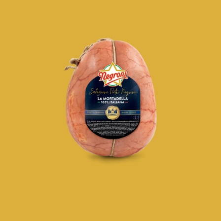
Salami
Specialità di Zibello e Stagionate
Precotti