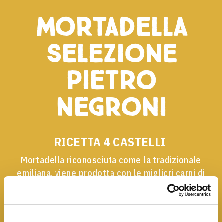
Mortadella
Selezione
Pietro
Negroni
RICETTA 4 CASTELLI
Mortadella riconosciuta come la tradizionale
emiliana, viene prodotta con le migliori carni di
suini 100% italiani.
La sua lavorazione artigianale
prevede l'insacco manuale in vescica e una
legatura ad hoc. La caratteristica speziatura e la