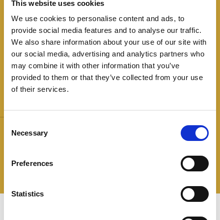
This website uses cookies
cottura prolungata al cuore del prodotto
garantiscono un profumo inconfondibile e
We use cookies to personalise content and ads, to
un'accentuata morbidezza della fetta. Disponibile
provide social media features and to analyse our traffic.
We also share information about your use of our site with
anche nella versione con pistacchi.
our social media, advertising and analytics partners who
may combine it with other information that you’ve
provided to them or that they’ve collected from your use
of their services.
Peso:
Le stelle:
Consent
11/13 kg
SENZA GLUTINE
Necessary
Selection
SENZA LATTE E DERIVATI
SENZA GLUTAMMATO E
Preferences
POLIFOSFATI AGGIUNTI
Statistics
ricette
Le