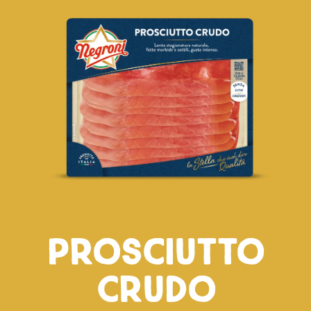
Salami
Specialità di Zibello e Stagionate
Precotti
Prosciutto
Crudo