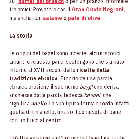
sul
buffet del brunch
o per un pranzo informale
tra amici. Provatelo con il
Gran Crudo Negroni
,
ma anche con
salame
e
patè di olive
.
La storia
Le origini del bagel sono incerte, alcuni storici
amanti di questo pane, sostengono che sia nato
intorno al XVII secolo dalle
ricette della
tradizione ebraica
. Proprio da una parola
ebraica proviene il suo nome
beygl
che deriva
anch’essa dalla parola tedesca
beugel,
che
significa
anello
. La sua tipica forma ricorda infatti
quella di un anello, una soffice nuvola di pane
con un buco al centro.
Un’altra versione sull’origine del bagel narra che