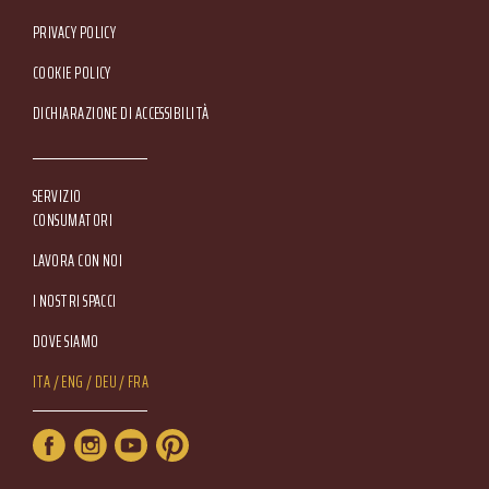
Footer Service Menu
PRIVACY POLICY
COOKIE POLICY
DICHIARAZIONE DI ACCESSIBILITÀ
SERVIZIO
CONSUMATORI
LAVORA CON NOI
I NOSTRI SPACCI
DOVE SIAMO
Lang Menu
ITA
ENG
DEU
FRA
Service Menu