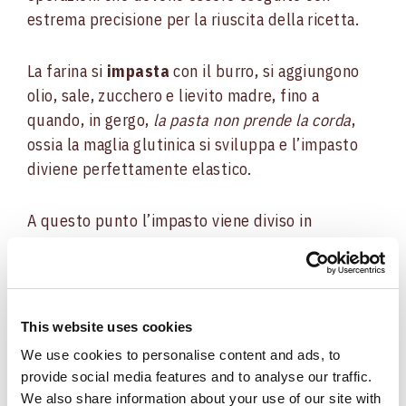
estrema precisione per la riuscita della ricetta.
La farina si
impasta
con il burro, si aggiungono
olio, sale, zucchero e lievito madre, fino a
quando, in gergo,
la pasta non prende la corda
,
ossia la maglia glutinica si sviluppa e l’impasto
diviene perfettamente elastico.
A questo punto l’impasto viene diviso in
pagnottelle
che sono messe su una teglia e
forate al centro
per conferire ai bagel la
classica forma a
ciambella
.
This website uses cookies
I bagel sono immersi per qualche minuto
in
We use cookies to personalise content and ads, to
acqua bollente aromatizzata
con zucchero e
provide social media features and to analyse our traffic.
miele, ingredienti adatti a conferire il
We also share information about your use of our site with