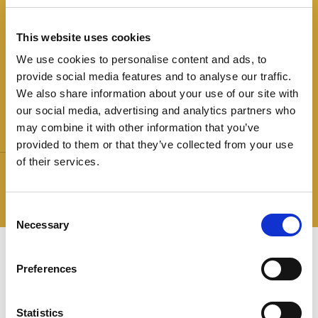
mit feiner Körnung. Besonders mild im Geschmack,
verfeinert mit weißem Pfeffer und Knoblauch.
This website uses cookies
Große, kompakte Scheiben.
We use cookies to personalise content and ads, to
provide social media features and to analyse our traffic.
We also share information about your use of our site with
our social media, advertising and analytics partners who
may combine it with other information that you’ve
Gewicht:
Die Sterne:
provided to them or that they’ve collected from your use
of their services.
100g
Glutenfrei
Laktosefrei
und ohne
Milcherzeugnisse.
Consent
Necessary
Selection
Rezepte
Preferences
Negroni
Statistics