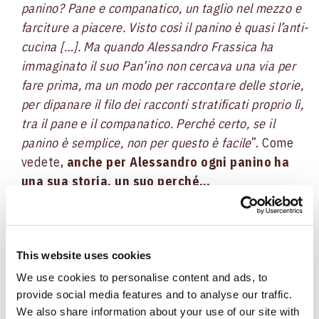
panino? Pane e companatico, un taglio nel mezzo e
farciture a piacere. Visto così il panino è quasi l’anti-
cucina […]. Ma quando Alessandro Frassica ha
immaginato il suo Pan’ino non cercava una via per
fare prima, ma un modo per raccontare delle storie,
per dipanare il filo dei racconti stratificati proprio lì,
tra il pane e il companatico. Perché certo, se il
panino è semplice, non per questo è facile
”. Come
vedete,
anche per Alessandro ogni panino ha
una sua storia, un suo perché…
Altre due piccole citazioni tratte
dall’introduzione, che ci sentiamo di
This website uses cookies
condividere appieno
: la prima, per cui è
We use cookies to personalise content and ads, to
“
questione di ingredienti, di materie prime, di
provide social media features and to analyse our traffic.
persone e di scelte
”. La seconda, secondo cui “
un
We also share information about your use of our site with
pan’ino non è a caso
”. Ci sentiamo vicini al pensiero