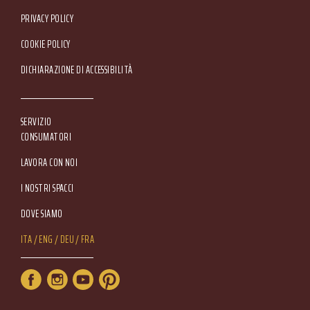
Footer Service Menu
PRIVACY POLICY
COOKIE POLICY
DICHIARAZIONE DI ACCESSIBILITÀ
SERVIZIO
CONSUMATORI
LAVORA CON NOI
I NOSTRI SPACCI
DOVE SIAMO
Lang Menu
ITA
ENG
DEU
FRA
Service Menu