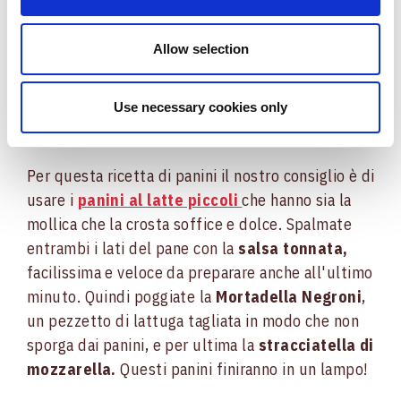
volete andare sul semplice allora vi serviranno dei
panini farciti con la mortadella
. Ecco gli
ingredienti necessari:
Allow selection
- Mortadella
- Panini al latte piccoli
- Stracciatella di
Use necessary cookies only
mozzarella
- Lattuga
- Salsa tonnata
Per questa ricetta di panini il nostro consiglio è di
usare i
panini al latte piccoli
che hanno sia la
mollica che la crosta soffice e dolce. Spalmate
entrambi i lati del pane con la
salsa tonnata,
facilissima e veloce da preparare anche all'ultimo
minuto. Quindi poggiate la
Mortadella Negroni
,
un pezzetto di lattuga tagliata in modo che non
sporga dai panini, e per ultima la
stracciatella di
mozzarella.
Questi panini finiranno in un lampo!