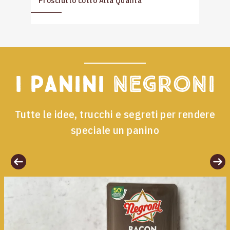
Prosciutto cotto Alta Qualità
I panini
Negroni
Tutte le idee, trucchi e segreti per rendere
speciale un panino