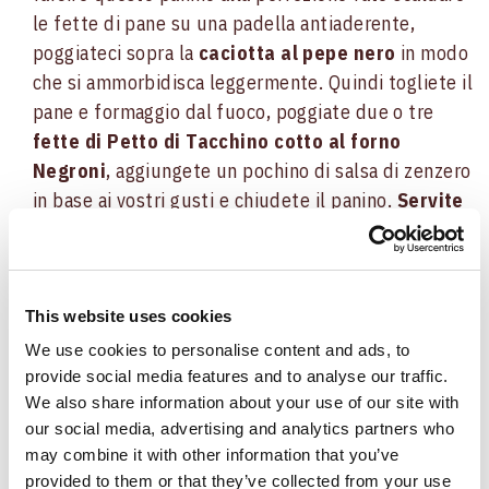
le fette di pane su una padella antiaderente,
poggiateci sopra la
caciotta al pepe nero
in modo
che si ammorbidisca leggermente. Quindi togliete il
pane e formaggio dal fuoco, poggiate due o tre
fette di Petto di Tacchino cotto al forno
Negroni
, aggiungete un pochino di salsa di zenzero
in base ai vostri gusti e chiudete il panino.
Servite
tiepido
.
Panini farciti con la coppa
Per la quarta serata
This website uses cookies
del Festival, i big si esibiranno con le cover. La
puntata sarà certamente più scorrevole e
We use cookies to personalise content and ads, to
provide social media features and to analyse our traffic.
divertente da seguire e allora, bando alle ciance,
We also share information about your use of our site with
servirà un panino farcito con la coppa! Ecco gli
our social media, advertising and analytics partners who
ingredienti:
may combine it with other information that you’ve
provided to them or that they’ve collected from your use