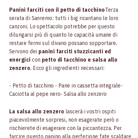
Panini farciti con il petto di tacchino
Terza
serata di Sanremo: tutti i big ricantano le loro
canzoni. Lo spettacolo potrebbe per questo
dilungarsi più di quanto le capacità umane di
restare fermi sul divano possano sopportare.
Servono dei
panini farciti stuzzicanti ed
energici
con
petto di tacchino e salsa allo
zenzero
. Ecco gli ingredienti necessari:
- Petto di tacchino
- Pane in cassetta integrale
-
Caciotta al pepe nero
- Salsa allo zenzero
La salsa allo zenzero
lascerà i vostri ospiti
piacevolmente sorpresi, non esagerate però o
rischierete di esagerare con la piccantezza. Per
farcire questo panino alla perfezione fate scaldare