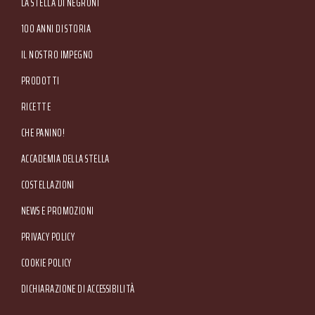
Main menu
LA STELLA DI NEGRONI
Amministrativa: Via Valpantena, 18/G - Quinto di Valpantena 37142 Verona (Italia) -
Tel. +39 045.80.97.511 - Fax +39 045.55.15.89
100 ANNI DI STORIA
IL NOSTRO IMPEGNO
PRODOTTI
RICETTE
CHE PANINO!
ACCADEMIA DELLA STELLA
COSTELLAZIONI
NEWS E PROMOZIONI
Footer Service Menu
PRIVACY POLICY
COOKIE POLICY
DICHIARAZIONE DI ACCESSIBILITÀ