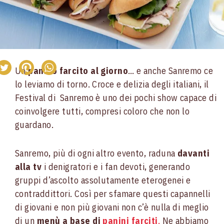
Un
panino farcito al giorno
… e anche Sanremo ce
lo leviamo di torno. Croce e delizia degli italiani, il
Festival di Sanremo è uno dei pochi show capace di
coinvolgere tutti, compresi coloro che non lo
guardano.
Sanremo, più di ogni altro evento, raduna
davanti
alla tv
i denigratori e i fan devoti, generando
gruppi d’ascolto assolutamente eterogenei e
contraddittori. Così per sfamare questi capannelli
di giovani e non più giovani non c’è nulla di meglio
di un
menù a base di
panini farciti
.
Ne abbiamo