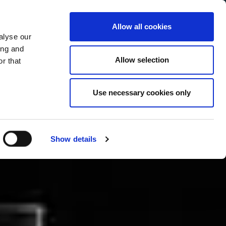
Allow all cookies
alyse our
Service Menu
your language
ian
ing and
Allow selection
r that
Use necessary cookies only
In tutte le salse
Show details