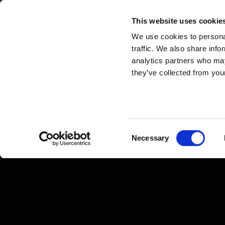
Secondary Menu
I nostri valori
This website uses cookie
We use cookies to personal
traffic. We also share info
analytics partners who may
they’ve collected from your
Main menu
Skip to main content
Il
"nostro"
Buono con il pane
distillato
Consent
Necessary
Selection