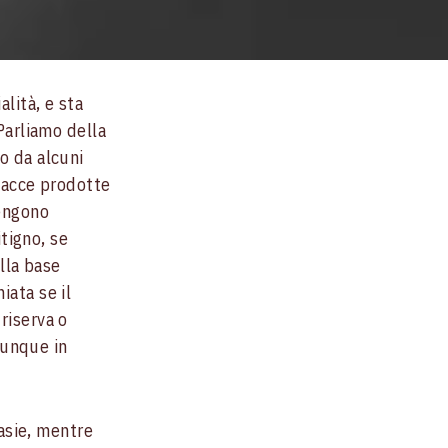
lità, e sta
Parliamo della
o da alcuni
inacce prodotte
vengono
tigno, se
ulla base
iata se il
riserva o
munque in
asie, mentre