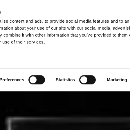
s
ise content and ads, to provide social media features and to an
Select 
Ital
rmation about your use of our site with our social media, advertis
 combine it with other information that you’ve provided to them o
 use of their services.
Mi faccio un panino
Panino d'autore
Preferences
Statistics
Marketing