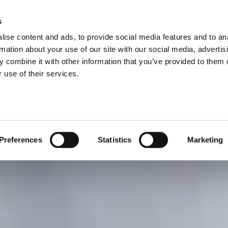
s
ise content and ads, to provide social media features and to an
Select 
Ital
rmation about your use of our site with our social media, advertis
 combine it with other information that you’ve provided to them o
 use of their services.
Mi faccio un panino
Panino d'autore
Preferences
Statistics
Marketing