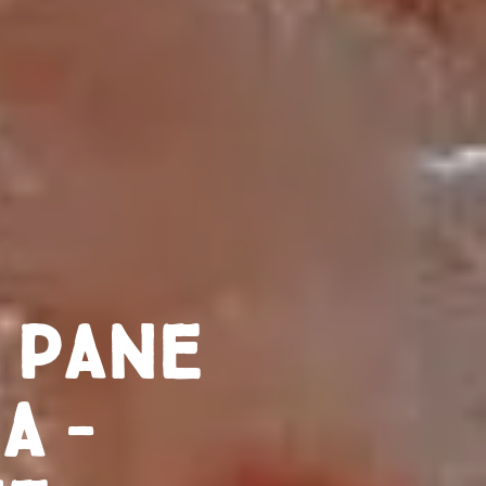
 pane
a –