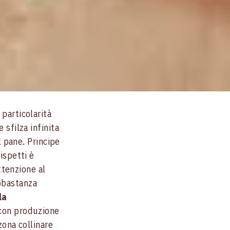
 particolarità
 sfilza infinita
l pane. Principe
ispetti è
ttenzione al
bbastanza
la
, con produzione
zona collinare