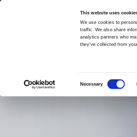
Secondary Menu
I nostri valori
This website uses cookie
We use cookies to personal
traffic. We also share info
analytics partners who may
they’ve collected from your
Main menu
Skip to main content
Della
Spagna,
Buono con il pane
del
Consent
Necessary
pane
Selection
e
della
fantasia
–