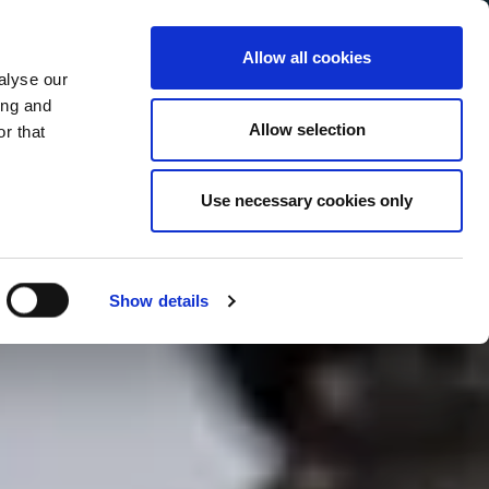
Allow all cookies
alyse our
Service Menu
your language
ian
ing and
Allow selection
r that
Use necessary cookies only
In tutte le salse
Show details