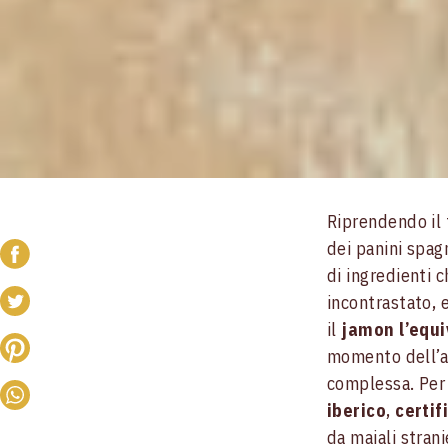
Riprendendo il 
dei panini spagn
di ingredienti c
incontrastato, 
il
jamon l’equi
momento dell’ac
complessa. Per 
iberico
,
certif
da maiali strani