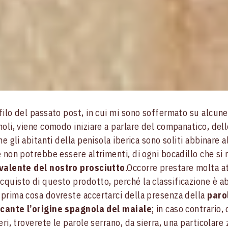
filo del passato post, in cui mi sono soffermato su alcune
oli, viene comodo iniziare a parlare del companatico, delle
he gli abitanti della penisola iberica sono soliti abbinare a
e non potrebbe essere altrimenti, di ogni bocadillo che si r
valente del nostro prosciutto
.Occorre prestare molta a
quisto di questo prodotto, perché la classificazione è a
prima cosa dovreste accertarci della presenza della
paro
icante l’origine spagnola del maiale
; in caso contrario
eri, troverete le parole serrano, da sierra, una particolare 