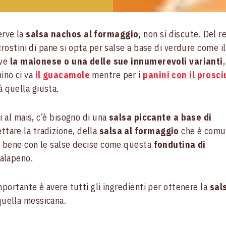
erve la
salsa nachos al formaggio,
non si discute. Del r
crostini di pane si opta per salse a base di verdure come i
rve
la maionese o una delle sue innumerevoli varianti
ino ci va
il guacamole
mentre per i
panini con il prosci
à quella giusta.
i al mais, c’è bisogno di una
salsa piccante a base di
ttare la tradizione, della
salsa al formaggio
che è com
sa bene con le salse decise come questa
fondutina di
jalapeno.
mportante è avere tutti gli ingredienti per ottenere la
sal
quella messicana.