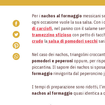
Per i
nachos al formaggio
messicani s
ogni occasione vuole la sua salsa. Con i 
di carciofi
, nel panino con il salame se
tramezzino sfizioso
con petto di tacch
crudo
la
salsa di pomodori secchi
sar
Nel caso dei nachos, triangolini croccant
pomodori e peperoni
oppure, per rispe
piccantina. Il sapore dei nachos si spo
formaggio
rinvigorita dal peperoncino 
I tempi di preparazione sono ridotti, l’i
nachos al formaggio
quasi identica a 