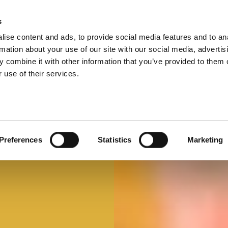
s
ise content and ads, to provide social media features and to an
Select 
Ital
rmation about your use of our site with our social media, advertis
 combine it with other information that you’ve provided to them o
 use of their services.
Mi faccio un panino
Panino d'autore
Preferences
Statistics
Marketing