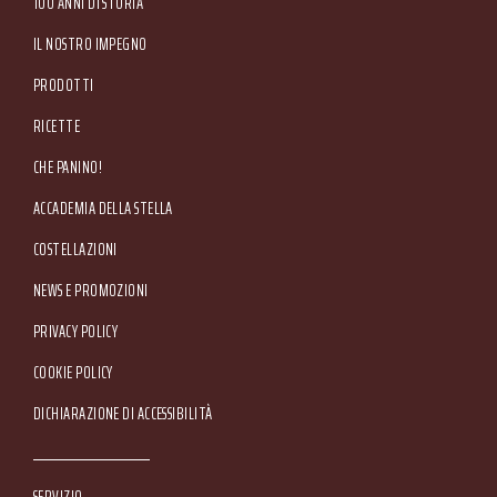
100 ANNI DI STORIA
IL NOSTRO IMPEGNO
PRODOTTI
RICETTE
CHE PANINO!
ACCADEMIA DELLA STELLA
COSTELLAZIONI
NEWS E PROMOZIONI
Footer Service Menu
PRIVACY POLICY
COOKIE POLICY
DICHIARAZIONE DI ACCESSIBILITÀ