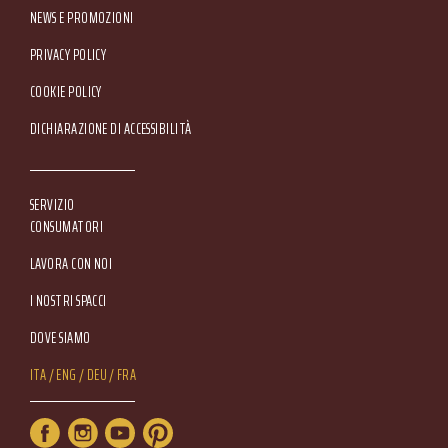
NEWS E PROMOZIONI
Footer Service Menu
PRIVACY POLICY
COOKIE POLICY
DICHIARAZIONE DI ACCESSIBILITÀ
SERVIZIO
CONSUMATORI
LAVORA CON NOI
I NOSTRI SPACCI
DOVE SIAMO
Lang Menu
ITA
ENG
DEU
FRA
Service Menu