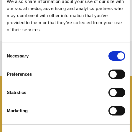
We also share information about your use of our site with
parmigiano
sarete in grado di trasformare una
our social media, advertising and analytics partners who
ricetta semplice un
piatto gourmet.
may combine it with other information that you’ve
provided to them or that they’ve collected from your use
of their services.
Consent
Necessary
Selection
Preferences
I panini
Negroni
Statistics
Marketing
Tutte le idee, trucchi e segreti per rendere
speciale un panino