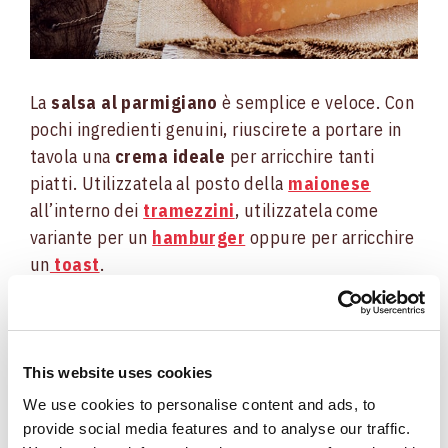
La
salsa al parmigiano
è semplice e veloce. Con
pochi ingredienti genuini, riuscirete a portare in
tavola una
crema ideale
per arricchire tanti
piatti. Utilizzatela al posto della
maionese
all’interno dei
tramezzini
, utilizzatela come
variante per un
hamburger
oppure per arricchire
un
toast
.
La
salsa al parmigiano
inoltre, si presta alla
perfezione per accompagnare secondi
piatti di
carne:
un arrosto per il
pranzo della domenica
,
This website uses cookies
oppure alcune ricette di pesce per un
menu
We use cookies to personalise content and ads, to
delle feste.
Insomma, con la
salsa al
provide social media features and to analyse our traffic.