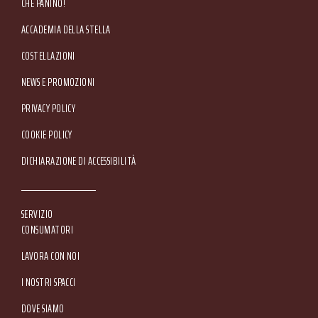
CHE PANINO!
ACCADEMIA DELLA STELLA
COSTELLAZIONI
NEWS E PROMOZIONI
Footer Service Menu
PRIVACY POLICY
COOKIE POLICY
DICHIARAZIONE DI ACCESSIBILITÀ
SERVIZIO
CONSUMATORI
LAVORA CON NOI
I NOSTRI SPACCI
DOVE SIAMO