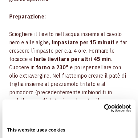
Preparazione:
Sciogliere il lievito nell’acqua insieme al cavolo
nero e alle alghe,
impastare per 15 minuti
e far
crescere l’impasto per c.a. 4 ore. Formare le
focacce e
farle lievitare per altri 45 min
.
Cuocere in
forno a 230°
e poi spennellare con
olio extravergine. Nel frattempo creare il patè di
triglia insieme al prezzemolo tritato e al
pomodoro (precedentemente imbionditi in
padella con aglio). Aprire nel centro il pane
ancora tiepido, spalmare il “coperchio” con il patè
di triglia e coprire il fondo con la ricotta ben
spumosa e a seguire con il Prosciutto San Daniele
This website uses cookies
DOP Negroni.