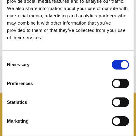
fatica. Fresco, cremoso, saporito.. queste sono le
provide social media features and to analyse our traffic.
prime parole che ci vengono in mente per
We also share information about your use of our site with
our social media, advertising and analytics partners who
descrivere questo panino che siamo sicuri
may combine it with other information that you’ve
diventerà il vostro pranzo preferito dell’estate.
provided to them or that they’ve collected from your use
of their services.
Consent
Necessary
Selection
Preferences
Statistics
I panini
Negroni
Marketing
Tutte le idee, trucchi e segreti per rendere