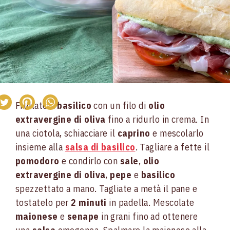
Frullate il
basilico
con un filo di
olio
extravergine di oliva
fino a ridurlo in crema. In
una ciotola, schiacciare il
caprino
e mescolarlo
insieme alla
salsa di basilico
. Tagliare a fette il
pomodoro
e condirlo con
sale
,
olio
extravergine di oliva
,
pepe
e
basilico
spezzettato a mano. Tagliate a metà il pane e
tostatelo per
2 minuti
in padella. Mescolate
maionese
e
senape
in grani fino ad ottenere