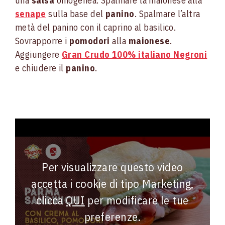
una
salsa
omogenea. Spalmare la maionese alla
senape
sulla base del
panino
. Spalmare l’altra
metà del panino con il caprino al basilico.
Sovrapporre i
pomodori
alla
maionese
.
Aggiungere
Gran Crudo 100% italiano Negroni
e chiudere il
panino
.
Per visualizzare questo video
accetta i cookie di tipo Marketing,
clicca
QUI
per modificare le tue
preferenze.