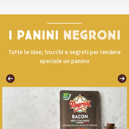
I panini
Negroni
Tutte le idee, trucchi e segreti per rendere
speciale un panino