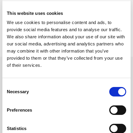
Il panino è una vera scienza:
scopri tutti i
segreti per creare il panino perfetto!
This website uses cookies
We use cookies to personalise content and ads, to
Immagine: Stockfood
provide social media features and to analyse our traffic.
We also share information about your use of our site with
our social media, advertising and analytics partners who
may combine it with other information that you’ve
provided to them or that they’ve collected from your use
of their services.
Prodotti
Consent
Utilizzati
Necessary
Selection
Preferences
Statistics