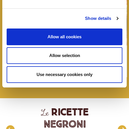
Show details
Allow all cookies
Bit Bacon – Panino con bacon, burger,
Allow selection
maionese e pomodorini
Use necessary cookies only
ricette
Le
Negroni