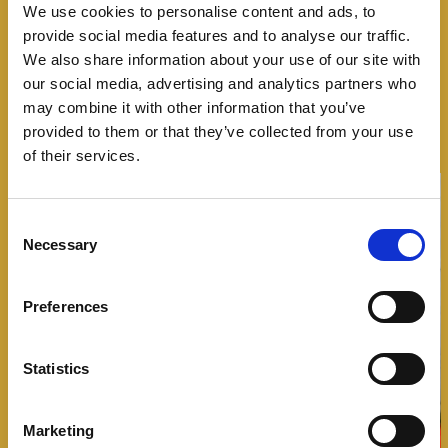
We use cookies to personalise content and ads, to
provide social media features and to analyse our traffic.
Tutte le idee, trucchi e segreti per rendere
We also share information about your use of our site with
speciale un panino
our social media, advertising and analytics partners who
may combine it with other information that you’ve
provided to them or that they’ve collected from your use
of their services.
Consent
Necessary
Selection
Preferences
Statistics
Marketing