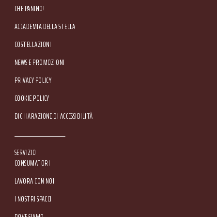
CHE PANINO!
ACCADEMIA DELLA STELLA
COSTELLAZIONI
NEWS E PROMOZIONI
Footer Service Menu
PRIVACY POLICY
COOKIE POLICY
DICHIARAZIONE DI ACCESSIBILITÀ
SERVIZIO
CONSUMATORI
LAVORA CON NOI
I NOSTRI SPACCI