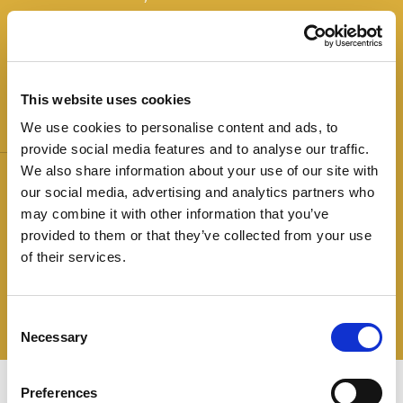
très caractéristiques du savoir-faire italien.
This website uses cookies
We use cookies to personalise content and ads, to
Disponible En:
Les étoiles:
provide social media features and to analyse our traffic.
90g - 120g
Sans gluten
We also share information about your use of our site with
our social media, advertising and analytics partners who
Sans lactose et dérivés
may combine it with other information that you’ve
du lait
provided to them or that they’ve collected from your use
Minimum 10 mois de
of their services.
affinage
Sans nitrates et
nitrites ajoutés
Consent
Necessary
Selection
Preferences