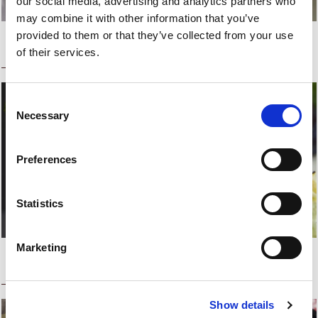
our social media, advertising and analytics partners who
may combine it with other information that you’ve
provided to them or that they’ve collected from your use
Lasagne con spinaci,
Crema di ceci e rosmarino
ricotta e salsiccia
con pancetta croccante
of their services.
Consent
Necessary
Selection
Preferences
Statistics
Marketing
Zuppa di broccoli con la
Torta salata con cubetti di
coppa
cotto e piselli
Show details