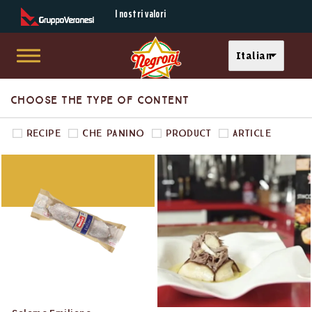
Secondary Menu
I nostri valori
Select your langu
Italian
Skip to main content
Main menu
Choose the type of content
Recipe
Che Panino
Product
Article