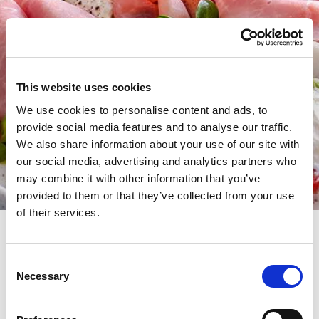
This website uses cookies
We use cookies to personalise content and ads, to
provide social media features and to analyse our traffic.
We also share information about your use of our site with
our social media, advertising and analytics partners who
may combine it with other information that you’ve
provided to them or that they’ve collected from your use
of their services.
Consent
Cerchio di spiedini con salame,
Necessary
Selection
olive, carciofi, mozzarelline e