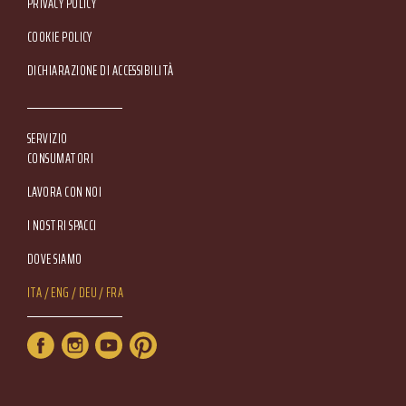
Footer Service Menu
PRIVACY POLICY
COOKIE POLICY
DICHIARAZIONE DI ACCESSIBILITÀ
SERVIZIO
CONSUMATORI
LAVORA CON NOI
I NOSTRI SPACCI
DOVE SIAMO
Lang Menu
ITA
ENG
DEU
FRA
Service Menu