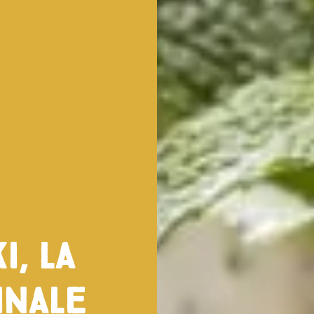
i, la
inale