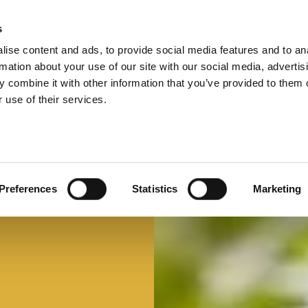
s
ise content and ads, to provide social media features and to an
Select 
Ital
rmation about your use of our site with our social media, advertis
 combine it with other information that you’ve provided to them o
 use of their services.
Mi faccio un panino
Panino d'autore
Preferences
Statistics
Marketing