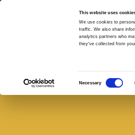
Secondary Menu
I nostri valori
This website uses cookie
We use cookies to personal
traffic. We also share info
analytics partners who may
they’ve collected from your
Main menu
Skip to main content
Salsa
tzatziki,
Buono con il pane
la
Consent
Necessary
ricetta
Selection
originale