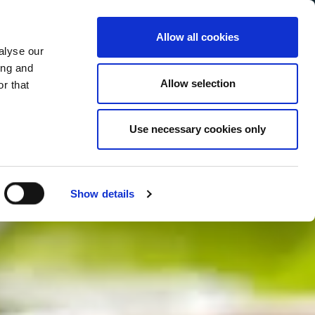
Allow all cookies
alyse our
Service Menu
your language
ian
ing and
Allow selection
r that
Use necessary cookies only
In tutte le salse
Show details