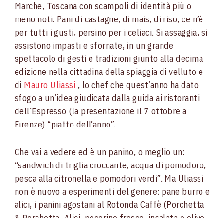
Marche, Toscana con scampoli di identità più o
meno noti. Pani di castagne, di mais, di riso, ce n’è
per tutti i gusti, persino per i celiaci. Si assaggia, si
assistono impasti e sfornate, in un grande
spettacolo di gesti e tradizioni giunto alla decima
edizione nella cittadina della spiaggia di velluto e
di
Mauro Uliassi
, lo chef che quest’anno ha dato
sfogo a un’idea giudicata dalla guida ai ristoranti
dell’Espresso (la presentazione il 7 ottobre a
Firenze) “piatto dell’anno”.
Che vai a vedere ed è un panino, o meglio un:
“sandwich di triglia croccante, acqua di pomodoro,
pesca alla citronella e pomodori verdi”. Ma Uliassi
non è nuovo a esperimenti del genere: pane burro e
alici, i panini agostani al Rotonda Caffè (Porchetta
& Porchetta. Alici, pecorino fresco, insalata e olive