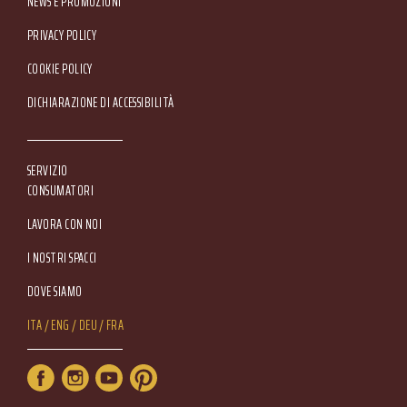
NEWS E PROMOZIONI
Footer Service Menu
PRIVACY POLICY
COOKIE POLICY
DICHIARAZIONE DI ACCESSIBILITÀ
SERVIZIO
CONSUMATORI
LAVORA CON NOI
I NOSTRI SPACCI
DOVE SIAMO
Lang Menu
ITA
ENG
DEU
FRA
Service Menu