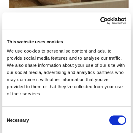
Dunque Pane Nostrum viaggia in ottima compagnia.
E insegna ad impastare nei corsi gratuiti organizzati
per grandi e piccini, mentre attorno è un vivace
This website uses cookies
mercato a cielo aperto con i prodotti della terra.
We use cookies to personalise content and ads, to
Tenendo vigile lo sguardo sul presente, compresa
provide social media features and to analyse our traffic.
quella sezione dedicata alla celiachia nei giardini
We also share information about your use of our site with
della Rocca Roveresca. In più laboratori del gusto
our social media, advertising and analytics partners who
per imparare ad abbinare i filoni accompagnandoli a
may combine it with other information that you’ve
salumi, formaggi e grandi vini. Avanza la michetta?
provided to them or that they’ve collected from your use
Chissà quante volte vi è accaduto e prima di
of their services.
gettarla nel compost avete fatto il giro di amici e
parenti in cerca di polli, galline, cani da sfamare. A
Consent
Pane Nostrum s’impara anche
a riciclare in
Necessary
Selection
sfiziose ricette
. Così come naturale avviene