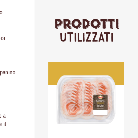
to
Prodotti
Utilizzati
poi
 panino
e a
 il