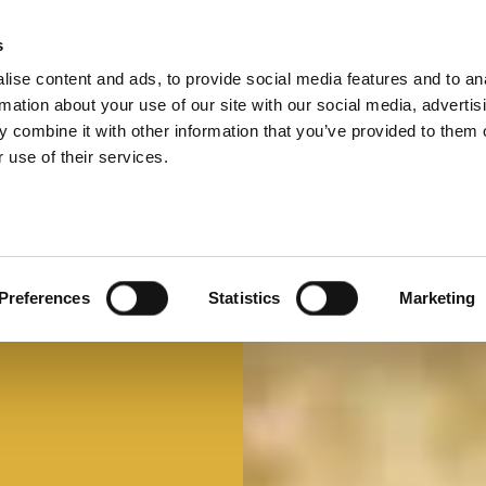
s
ise content and ads, to provide social media features and to an
Select 
Ital
rmation about your use of our site with our social media, advertis
 combine it with other information that you’ve provided to them o
 use of their services.
Mi faccio un panino
Panino d'autore
Preferences
Statistics
Marketing