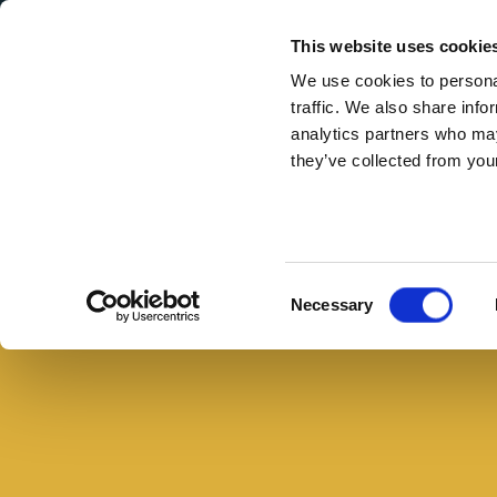
Secondary Menu
I nostri valori
This website uses cookie
We use cookies to personal
traffic. We also share info
analytics partners who may
they’ve collected from your
Main menu
Skip to main content
Panino
Cult:
Buono con il pane
il
Consent
Necessary
sandwich
Selection
di
Andy
Warhol