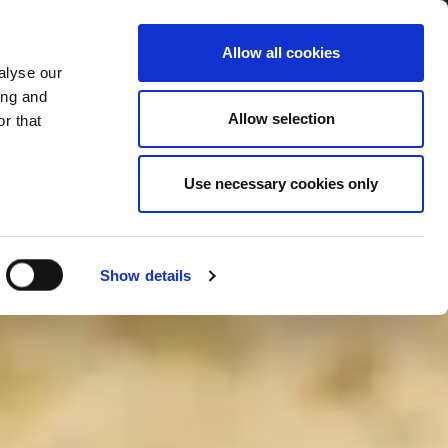
Allow all cookies
alyse our
Service Menu
your language
ian
ing and
Allow selection
r that
Use necessary cookies only
In tutte le salse
Show details