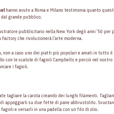
ol
hanno avuto a Roma e Milano testimonia quanto ques
i dal grande pubblico.
ustratore pubblicitario nella New York degli anni ’50 per 
ua Factory che rivoluzionerà l’arte moderna.
o
, non a caso uno dei piatti più popolari e amati in tutto il
lo con le scatole di fagioli Campbells e perciò nel nostro
care i fagioli.
te tagliare la carota creando dei lunghi filamenti. Tagliar
udi appoggiarli su due fette di pane abbrustolito. Svuotare
fagioli e versarli in una padella con un filo di olio.