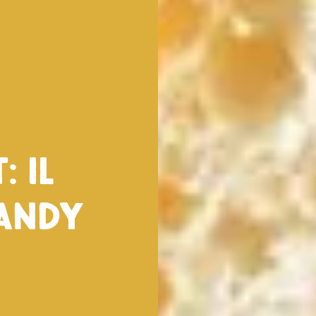
: il
 Andy