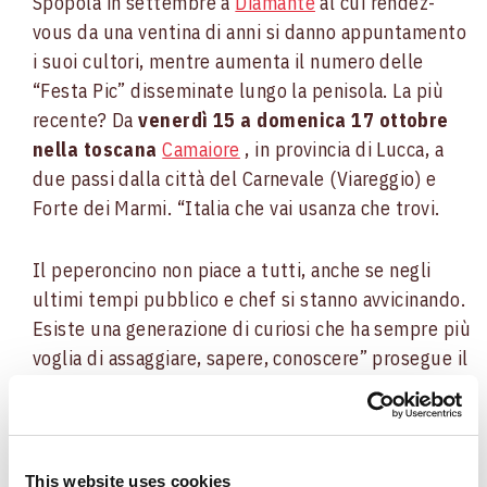
Spopola in settembre a
Diamante
al cui rendez-
vous da una ventina di anni si danno appuntamento
i suoi cultori, mentre aumenta il numero delle
“Festa Pic” disseminate lungo la penisola. La più
recente? Da
venerdì 15 a domenica 17 ottobre
nella toscana
Camaiore
, in provincia di Lucca, a
due passi dalla città del Carnevale (Viareggio) e
Forte dei Marmi.
“Italia che vai usanza che trovi.
Il peperoncino non piace a tutti, anche se negli
ultimi tempi pubblico e chef si stanno avvicinando.
Esiste una generazione di curiosi che ha sempre più
voglia di assaggiare, sapere, conoscere” prosegue il
presidente dell’associazione calabrese con numero
di sedi crescente nel nostro paese.
Ingrediente povero, il peperoncino è legato
This website uses cookies