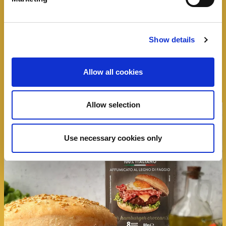
I panini
Negroni
Tutte le idee, trucchi e segreti per rendere
Show details
speciale un panino
Allow all cookies
Allow selection
Use necessary cookies only