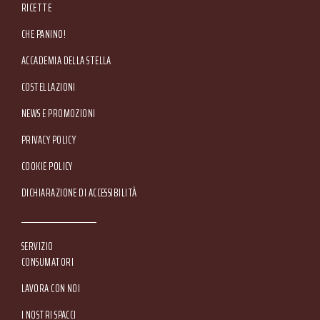
RICETTE
CHE PANINO!
ACCADEMIA DELLA STELLA
COSTELLAZIONI
NEWS E PROMOZIONI
Footer Service Menu
PRIVACY POLICY
COOKIE POLICY
DICHIARAZIONE DI ACCESSIBILITÀ
SERVIZIO
CONSUMATORI
LAVORA CON NOI
I NOSTRI SPACCI