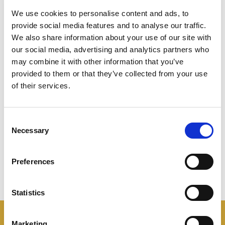
strettamente ad un modo di cucinare molto
We use cookies to personalise content and ads, to
popolare. “La letteratura dotta lo snobba, mentre i
provide social media features and to analyse our traffic.
versi volgari lo amano. Non compare nei
We also share information about your use of our site with
testi
dell’Artusi
, ma ne parlano il gastronomo
our social media, advertising and analytics partners who
may combine it with other information that you’ve
napoletano Ippolito Cavalcanti e
Vincenzo Corradi
.
provided to them or that they’ve collected from your use
of their services.
Oggi tornano ad amarlo i
Giovani Ristoratori
d’Europa
e Fabio Campoli lo impiega in tv.
Il futuro
è rosso peperoncino”.
Consent
Necessary
Selection
Preferences
Statistics
Marketing