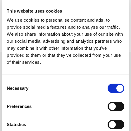
Adagiate sopra la fetta di pane il bacon
This website uses cookies
croccante, aggiungete poi la banana e completate
We use cookies to personalise content and ads, to
con la seconda fetta di pane tostato e imburrato.
provide social media features and to analyse our traffic.
We also share information about your use of our site with
our social media, advertising and analytics partners who
may combine it with other information that you’ve
provided to them or that they’ve collected from your use
of their services.
Prodotti
Consent
Utilizzati
Necessary
Selection
Preferences
Statistics