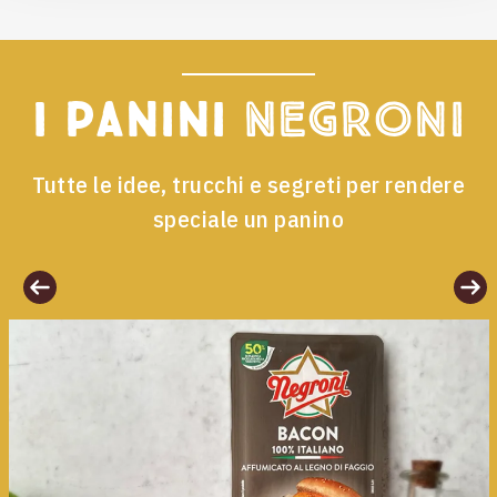
I panini
Negroni
Tutte le idee, trucchi e segreti per rendere
speciale un panino