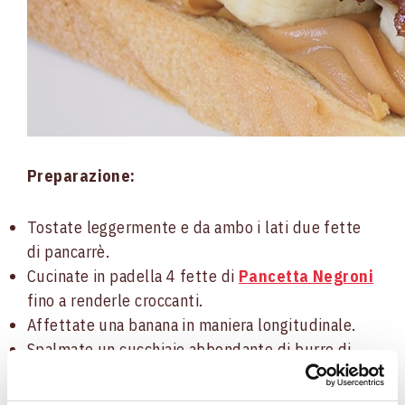
Preparazione:
Tostate leggermente e da ambo i lati due fette
di pancarrè.
Cucinate in padella 4 fette di
Pancetta Negroni
fino a renderle croccanti.
Affettate una banana in maniera longitudinale.
Spalmate un cucchiaio abbondante di burro di
arachidi su una fetta di pane in cassetta e
cominciate a comporre il vostro panino.