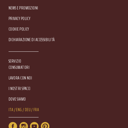
NEWS E PROMOZIONI
Footer Service Menu
PRIVACY POLICY
COOKIE POLICY
DICHIARAZIONE DI ACCESSIBILITÀ
SERVIZIO
CONSUMATORI
LAVORA CON NOI
I NOSTRI SPACCI
DOVE SIAMO
Lang Menu
ITA
ENG
DEU
FRA
Service Menu