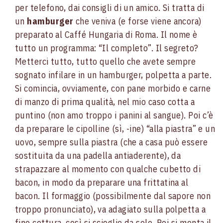
per telefono, dai consigli di un amico. Si tratta di
un
hamburger
che veniva (e forse viene ancora)
preparato al Caffé Hungaria di Roma. Il nome è
tutto un programma: “Il completo”. Il segreto?
Metterci tutto, tutto quello che avete sempre
sognato infilare in un hamburger, polpetta a parte.
Si comincia, ovviamente, con pane morbido e carne
di manzo di prima qualità, nel mio caso cotta a
puntino (non amo troppo i panini al sangue). Poi c’è
da preparare le cipolline (sì, -ine) “alla piastra” e un
uovo, sempre sulla piastra (che a casa può essere
sostituita da una padella antiaderente), da
strapazzare al momento con qualche cubetto di
bacon, in modo da preparare una frittatina al
bacon. Il formaggio (possibilmente dal sapore non
troppo pronunciato), va adagiato sulla polpetta a
fine cottura, così si scioglie da solo. Poi si monta il