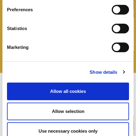
Preferences
Bit Bacon – Panino con bacon, burger,
Statistics
maionese e pomodorini
Marketing
Show details
ricette
Le
Allow all cookies
Negroni
Allow selection
Use necessary cookies only