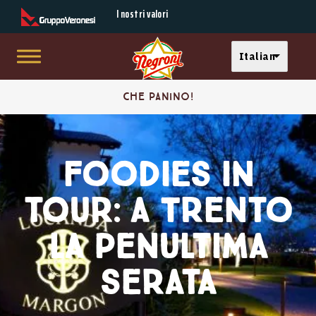
Secondary Menu
I nostri valori
Select your langu
Italian
Skip to main content
Main menu
Foodies
Che panino!
in
Buono con il pane
tour:
Foodies in
Mi faccio un panino
a
Panino d'autore
tour: a Trento
Trento
In tutte le salse
la
la penultima
penultima
serata
serata