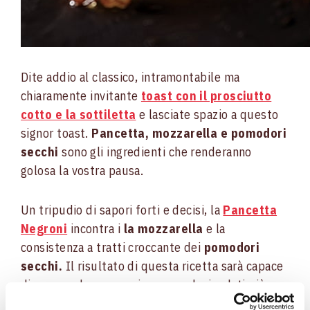
Dite addio al classico, intramontabile ma
chiaramente invitante
toast con il prosciutto
cotto e la sottiletta
e lasciate spazio a questo
signor toast.
Pancetta, mozzarella e pomodori
secchi
sono gli ingredienti che renderanno
golosa la vostra pausa.
Un tripudio di sapori forti e decisi, la
Pancetta
Negroni
incontra i
la mozzarella
e la
consistenza a tratti croccante dei
pomodori
secchi.
Il risultato di questa ricetta sarà capace
di sorprendere e convincere anche i palati più
scettici e difficili da conquistare.