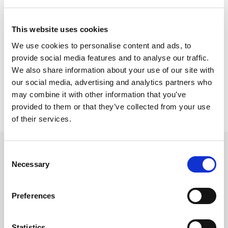
Il merito è ovviamente della
Pancetta Negroni
,
This website uses cookies
accattivante e irresistibile. Provate questo toast
We use cookies to personalise content and ads, to
durante un
aperitivo con gli amici
, oppure
provide social media features and to analyse our traffic.
preparate una
cena in famiglia
da gustare sul
We also share information about your use of our site with
divano davanti a un film:
non ve ne pentirete!
our social media, advertising and analytics partners who
may combine it with other information that you’ve
provided to them or that they’ve collected from your use
of their services.
Consent
Necessary
Prodotti
Selection
Utilizzati
Preferences
Statistics