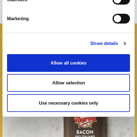
Marketing
I panini
Negroni
Show details
Tutte le idee, trucchi e segreti per rendere
Allow all cookies
speciale un panino
Allow selection
Use necessary cookies only