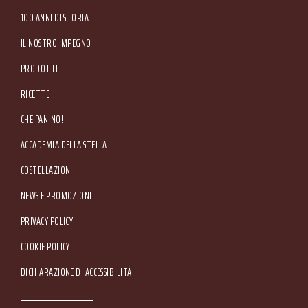
Amministrativa: Via Valpantena, 18/G - Quinto di Valpantena 37142 Verona (Italia) -
Tel. +39 045.80.97.511 - Fax +39 045.55.15.89
100 ANNI DI STORIA
IL NOSTRO IMPEGNO
PRODOTTI
RICETTE
CHE PANINO!
ACCADEMIA DELLA STELLA
COSTELLAZIONI
NEWS E PROMOZIONI
Footer Service Menu
PRIVACY POLICY
COOKIE POLICY
DICHIARAZIONE DI ACCESSIBILITÀ