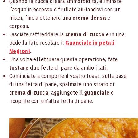
Quando la zucca si sarà ammorbidita, eliminate
l’acqua in eccesso e frullate aiutandovi con un
mixer, fino a ottenere una
crema densa
e
corposa.
Lasciate raffreddare la
crema di zucca
e in una
padella fate rosolare il
Guanciale in petali
Negroni
.
Una volta effettuata questa operazione, fate
tostare
due fette di pane da ambo i lati.
Cominciate a comporre il vostro toast: sulla base
di una fetta di pane, spalmate uno strato di
crema di zucca
, aggiungete il
guanciale
e
ricoprite con un’altra fetta di pane.