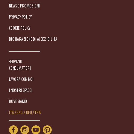
NEWS E PROMOZIONI
Footer Service Menu
PRIVACY POLICY
COOKIE POLICY
DICHIARAZIONE DI ACCESSIBILITÀ
SERVIZIO
CONSUMATORI
LAVORA CON NOI
I NOSTRI SPACCI
DOVE SIAMO
Lang Menu
ITA
ENG
DEU
FRA
Service Menu