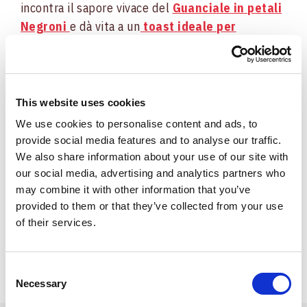
incontra il sapore vivace del
Guanciale in petali
Negroni
e dà vita a un
toast ideale per
Halloween
e non soltanto.
Preparate questo toast e dividetelo in quattro
parti: i triangolini saranno un ottimo finger food
This website uses cookies
per un
aperitivo tra amici
, oppure un ottimo
We use cookies to personalise content and ads, to
antipasto per una cena delle feste o come
provide social media features and to analyse our traffic.
protagonista di una
ricetta per Halloween
:
We also share information about your use of our site with
our social media, advertising and analytics partners who
chiaramente il sapore preponderante della zucca
may combine it with other information that you’ve
sarà capace immediatamente di far tuffare voi e i
provided to them or that they’ve collected from your use
vostri ospiti nelle “mostruose” atmosfere della
of their services.
festa più spaventosa dell’anno.
Consent
Necessary
Selection