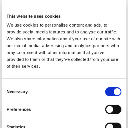
CAMPANIA
Il
panuozzo
è il panino tipico della
Campania e si trova in tutti i vicoli di Napoli.
This website uses cookies
Preparato con il pane fatto con l’impasto della
We use cookies to personalise content and ads, to
pizza, la sua morbida consistenza si presta per
provide social media features and to analyse our traffic.
essere farcita da ogni tipo di salume e salsa! E non
We also share information about your use of our site with
può mancare la
mozzarella di bufala tipica della
our social media, advertising and analytics partners who
zona
.
may combine it with other information that you’ve
provided to them or that they’ve collected from your use
Avete già assaggiato almeno uno di questi panini?
of their services.
Fateci sapere nei commenti se ne abbiamo
dimenticato qualcuno degno di nota!
Consent
Necessary
Selection
Preferences
Suggeriti
Prodotti
Statistics