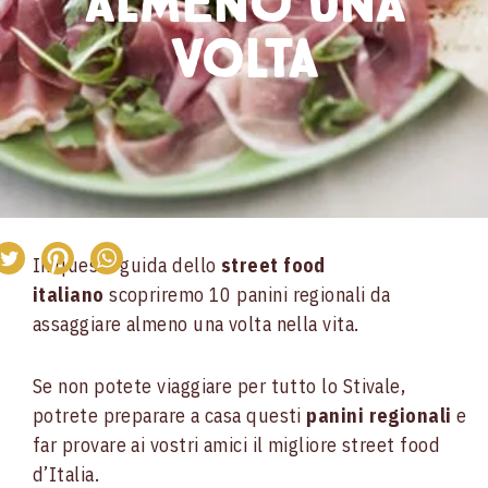
almeno una
una
volta
volta
In questa guida dello
street food
italiano
scopriremo 10 panini regionali da
assaggiare almeno una volta nella vita.
Se non potete viaggiare per tutto lo Stivale,
potrete preparare a casa questi
panini regionali
e
far provare ai vostri amici il migliore street food
d’Italia.