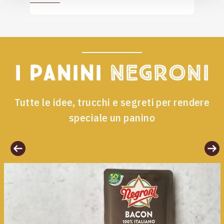
I panini
Negroni
Tutte le idee, trucchi e segreti per rendere
speciale un panino