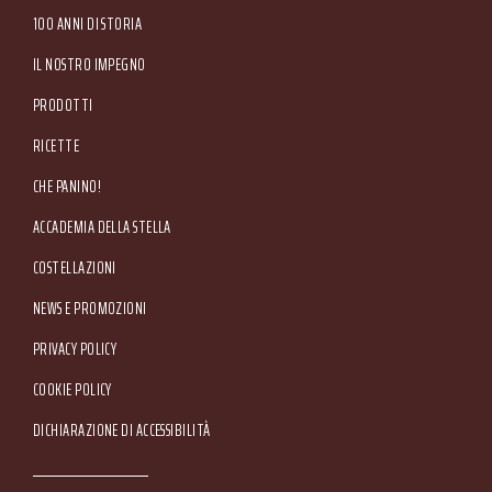
Tel. +39 045.80.97.511 - Fax +39 045.55.15.89
100 ANNI DI STORIA
IL NOSTRO IMPEGNO
PRODOTTI
RICETTE
CHE PANINO!
ACCADEMIA DELLA STELLA
COSTELLAZIONI
NEWS E PROMOZIONI
Footer Service Menu
PRIVACY POLICY
COOKIE POLICY
DICHIARAZIONE DI ACCESSIBILITÀ