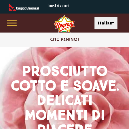
Secondary Menu
I nostri valori
Select your langu
Italian
Skip to main content
Main menu
Prosciutto
Che panino!
cotto
Buono con il pane
e
Prosciutto
Mi faccio un panino
Soave.
Panino d'autore
cotto e Soave.
Delicati
In tutte le salse
momenti
Delicati
di
momenti di
piacere