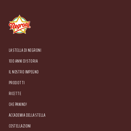
Piazzale Apollinare Veronesi, 1 - 37036 San Martino Buon Albergo (VR) Italia Tel. +39
045.87.94.111 - Fax +39 045.89.20.810 N. Registro Imprese di Verona e C.F. e P.IVA
00233470236 - R.E.A. Verona n. 110039 - Capitale Sociale € 5.000.000 i.v. Sede
Main menu
LA STELLA DI NEGRONI
Amministrativa: Via Valpantena, 18/G - Quinto di Valpantena 37142 Verona (Italia) -
Tel. +39 045.80.97.511 - Fax +39 045.55.15.89
100 ANNI DI STORIA
IL NOSTRO IMPEGNO
PRODOTTI
RICETTE
CHE PANINO!
ACCADEMIA DELLA STELLA
COSTELLAZIONI