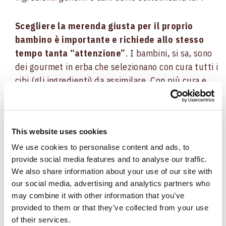
Scegliere la merenda giusta per il proprio
bambino è importante e richiede allo stesso
tempo tanta “attenzione”
. I bambini, si sa, sono
dei gourmet in erba che selezionano con cura tutti i
cibi (gli ingredienti) da assimilare. Con più cura e
attenzione di noi adulti. Difficile che si pieghino a
compromessi culinari, dunque intraprendere la
strada giusta – e gustosa – è un successo.
This website uses cookies
We use cookies to personalise content and ads, to
Crediamo che Angela ci sia riuscita
.
provide social media features and to analyse our traffic.
Prenderemo spunto, non appena possibile. Intanto,
We also share information about your use of our site with
per chi sarà “impegnato” nell’inizio scolastico
our social media, advertising and analytics partners who
quest’anno (genitori e figli), buona scuola!
may combine it with other information that you’ve
provided to them or that they’ve collected from your use
of their services.