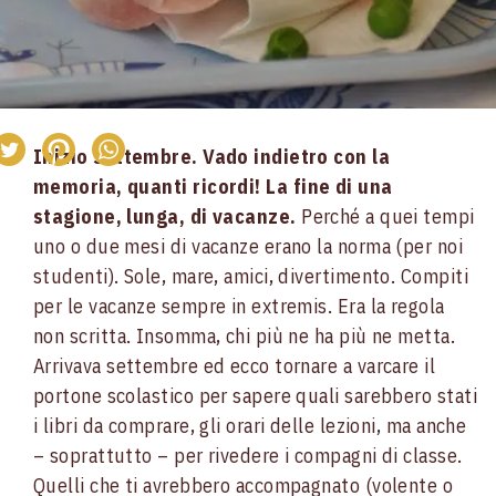
panino
per
la
merenda?
Inizio settembre. Vado indietro con la
memoria, quanti ricordi!
La fine di una
stagione, lunga, di vacanze.
Perché a quei tempi
uno o due mesi di vacanze erano la norma (per noi
studenti). Sole, mare, amici, divertimento. Compiti
per le vacanze sempre in extremis. Era la regola
non scritta. Insomma, chi più ne ha più ne metta.
Arrivava settembre ed ecco tornare a varcare il
portone scolastico per sapere quali sarebbero stati
i libri da comprare, gli orari delle lezioni, ma anche
– soprattutto – per rivedere i compagni di classe.
Quelli che ti avrebbero accompagnato (volente o