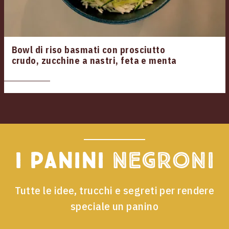
Bowl di riso basmati con prosciutto
crudo, zucchine a nastri, feta e menta
I panini
Negroni
Tutte le idee, trucchi e segreti per rendere
speciale un panino