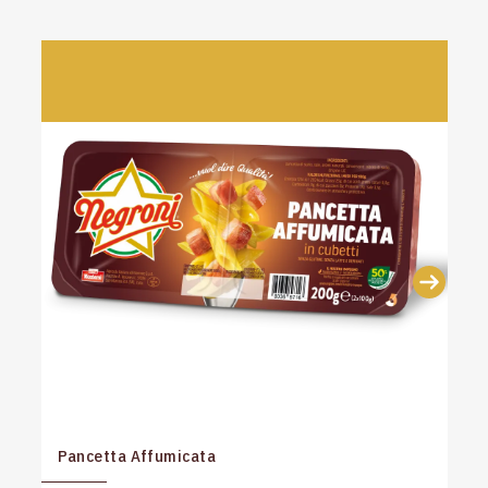
Pancetta Affumicata
P