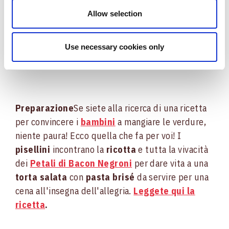
Una confezione di
Petali di Bacon Negroni
Allow selection
1 rotolo di pasta brisé
200 gr di ricotta
100 gr di pisellini surgelati
Use necessary cookies only
Olio extravergine di oliva, sale, pepe q.b.
Preparazione
Se siete alla ricerca di una ricetta
per convincere i
bambini
a mangiare le verdure,
niente paura! Ecco quella che fa per voi! I
pisellini
incontrano la
ricotta
e tutta la vivacità
dei
Petali di Bacon Negroni
per dare vita a una
torta salata
con
pasta brisé
da servire per una
cena all'insegna dell'allegria.
Leggete qui la
ricetta
.