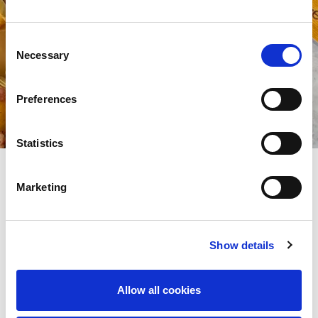
Consent
Necessary
Selection
Preferences
Statistics
Marketing
Torta salata con crema di
piselli, ricotta e petali di bacon
Show details
Ingredienti
Allow all cookies