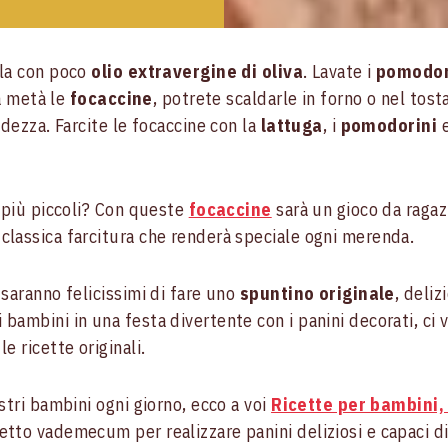
ela con poco
olio extravergine di oliva
. Lavate i
pomodor
 a metà le
focaccine
, potrete scaldarle in forno o nel tos
idezza. Farcite le focaccine con la
lattuga
, i
pomodorini
e
i più piccoli? Con queste
focaccine
sarà un gioco da ragaz
classica farcitura che renderà speciale ogni merenda.
saranno felicissimi di fare uno
spuntino originale
, deliz
bambini in una festa divertente con i panini decorati, ci 
le ricette originali.
stri bambini ogni giorno, ecco a voi
Ricette per bambini,
rfetto vademecum per realizzare panini deliziosi e capaci d