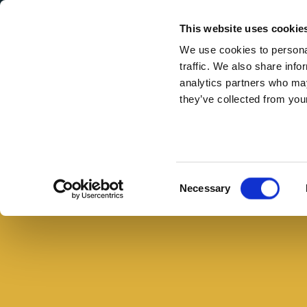
Secondary Menu
I nostri valori
This website uses cookie
We use cookies to personal
traffic. We also share info
analytics partners who may
they’ve collected from your
Main menu
Skip to main content
Focaccine
con
Buono con il pane
pomodorini,
Consent
Necessary
insalata
Selection
e
prosciutto
crudo