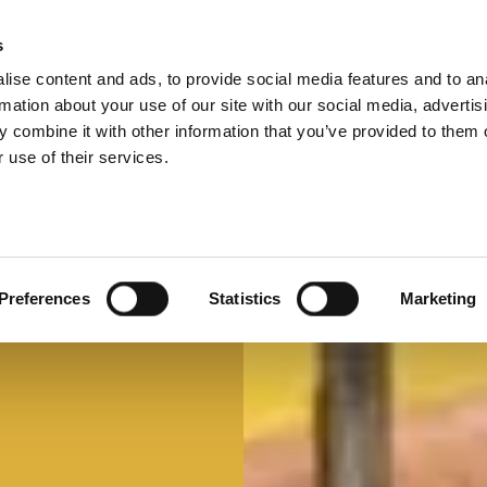
s
ise content and ads, to provide social media features and to an
Select 
Ital
rmation about your use of our site with our social media, advertis
 combine it with other information that you’ve provided to them o
 use of their services.
Mi faccio un panino
Panino d'autore
Preferences
Statistics
Marketing