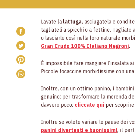
Lavate la
lattuga
, asciugatela e condit
tagliateli a spicchi o a fettine. Tagliate
o lasciarle così nella loro naturale morb
Gran Crudo 100% Italiano Negroni
.
È impossibile fare mangiare l’insalata a
Piccole focaccine morbidissime con una 
Inoltre, con un ottimo panino, i bambini 
genuino: per trasformare la merenda dei 
davvero poco:
cliccate qui
per scoprire 
Inoltre se volete variare le pause dei vo
panini divertenti e buonissimi
, il pe