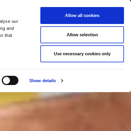
Allow all cookies
alyse our
Service Menu
your language
ian
ing and
Allow selection
r that
Use necessary cookies only
In tutte le salse
Show details