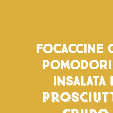
Focaccine 
pomodorin
insalata 
prosciut