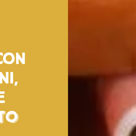
con
i,
e
to