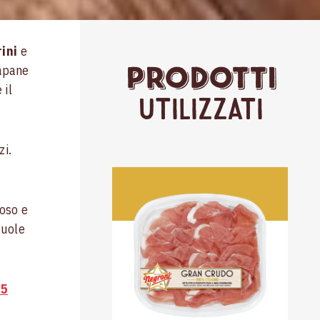
ini
e
Prodotti
tapane
 il
Utilizzati
zi.
ioso e
vuole
 5
i