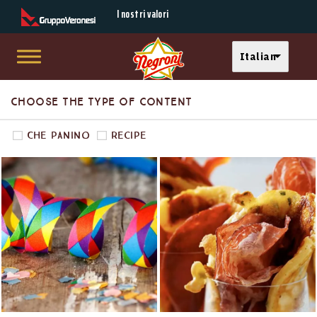
Secondary Menu
I nostri valori
Select your langu
Italian
Skip to main content
Main menu
Choose the type of content
Che Panino
Recipe