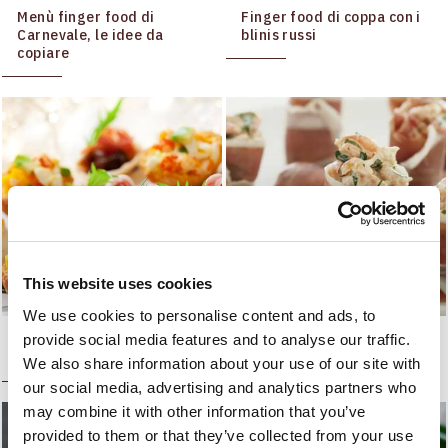
Menù finger food di
Finger food di coppa con i
Carnevale, le idee da
blinis russi
copiare
This website uses cookies
We use cookies to personalise content and ads, to
Finger Food, le ricette per
Finger food: 5 ricette chic
provide social media features and to analyse our traffic.
una festa golosa
per tutti i giorni
We also share information about your use of our site with
our social media, advertising and analytics partners who
may combine it with other information that you’ve
provided to them or that they’ve collected from your use