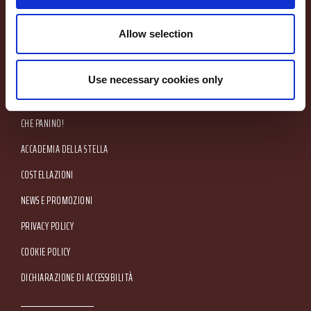
Amministrativa: Via Valpantena, 18/G - Quinto di Valpantena 37142 Verona (Italia) -
Tel. +39 045.80.97.511 - Fax +39 045.55.15.89
100 ANNI DI STORIA
Allow selection
IL NOSTRO IMPEGNO
PRODOTTI
Use necessary cookies only
RICETTE
CHE PANINO!
ACCADEMIA DELLA STELLA
COSTELLAZIONI
NEWS E PROMOZIONI
Footer Service Menu
PRIVACY POLICY
COOKIE POLICY
DICHIARAZIONE DI ACCESSIBILITÀ