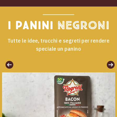
I panini
Negroni
Tutte le idee, trucchi e segreti per rendere
speciale un panino