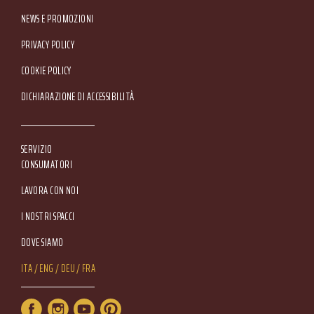
NEWS E PROMOZIONI
Footer Service Menu
PRIVACY POLICY
COOKIE POLICY
DICHIARAZIONE DI ACCESSIBILITÀ
SERVIZIO
CONSUMATORI
LAVORA CON NOI
I NOSTRI SPACCI
DOVE SIAMO
Lang Menu
ITA
ENG
DEU
FRA
Service Menu