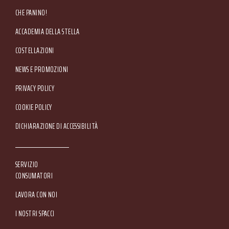
CHE PANINO!
ACCADEMIA DELLA STELLA
COSTELLAZIONI
NEWS E PROMOZIONI
Footer Service Menu
PRIVACY POLICY
COOKIE POLICY
DICHIARAZIONE DI ACCESSIBILITÀ
SERVIZIO
CONSUMATORI
LAVORA CON NOI
I NOSTRI SPACCI