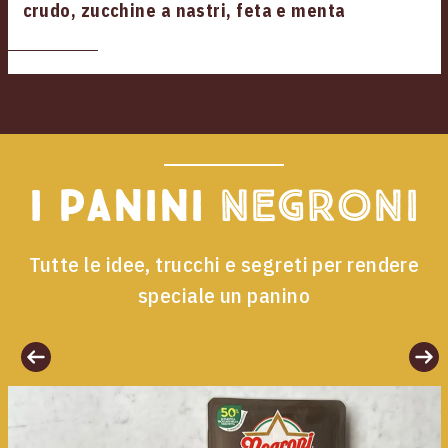
crudo, zucchine a nastri, feta e menta
I panini
Negroni
Tutte le idee, trucchi e segreti per rendere
speciale un panino