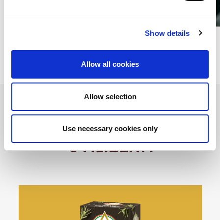
Ravioloni ripieni di cotechino e lenticchie
Show details
Allow all cookies
Allow selection
Prodotti
Use necessary cookies only
Utilizzati