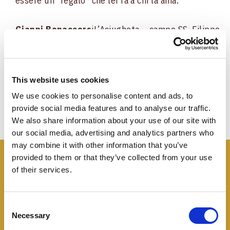
essere un “regalo” che lei fa a chi la ama.
Gianni Bonaccors
i
L’Aciugheta – campo SS. Filippo
e Giacomo
Castello 4357 – Venezia
Tel. +39 041
5224292
Fax +39 041 5208222
This website uses cookies
We use cookies to personalise content and ads, to
provide social media features and to analyse our traffic.
We also share information about your use of our site with
our social media, advertising and analytics partners who
may combine it with other information that you’ve
provided to them or that they’ve collected from your use
I panini
Negroni
of their services.
Tutte le idee, trucchi e segreti per rendere
Consent
Necessary
Selection
speciale un panino