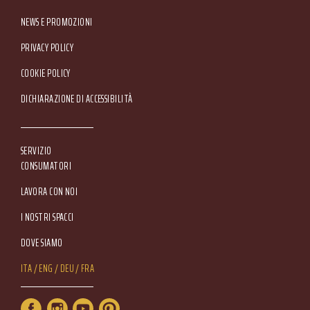
NEWS E PROMOZIONI
Footer Service Menu
PRIVACY POLICY
COOKIE POLICY
DICHIARAZIONE DI ACCESSIBILITÀ
SERVIZIO
CONSUMATORI
LAVORA CON NOI
I NOSTRI SPACCI
DOVE SIAMO
Lang Menu
ITA
ENG
DEU
FRA
Service Menu