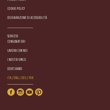
COOKIE POLICY
DICHIARAZIONE DI ACCESSIBILITÀ
SERVIZIO
CONSUMATORI
LAVORA CON NOI
I NOSTRI SPACCI
DOVE SIAMO
Lang Menu
ITA
ENG
DEU
FRA
Service Menu