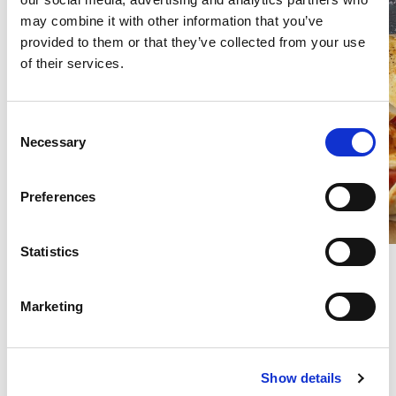
may combine it with other information that you’ve
provided to them or that they’ve collected from your use
of their services.
Consent
Necessary
Selection
Preferences
Statistics
La pasta sfoglia è senza dubbio una grande
alleata per una cena o un pranzo dell’ultimo
Marketing
minuto, ma se le
torte salate
vi sembrano una
banalità e avete esaurito le idee per nuove
ricette, stupite i vostri ospiti con i
panini di
Show details